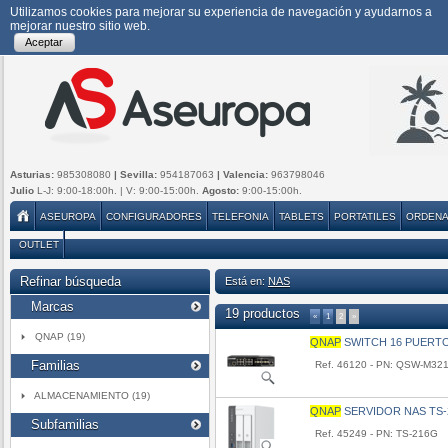
Utilizamos cookies para mejorar su experiencia de navegación y ayudarnos a
mejorar nuestro sitio web.
Aceptar
Asturias:
985308080
| Sevilla:
954187063
| Valencia:
963798046
Julio
L-J: 9:00-18:00h. | V: 9:00-15:00h.
Agosto:
9:00-15:00h.
ASEUROPA
CONFIGURADORES
TELEFONIA
TABLETS
PORTATILES
ORDEN
OUTLET
Refinar búsqueda
Está en:
NAS
Marcas
19 productos
«
1
2
»
QNAP (19)
QNAP
SWITCH 16 PUERT
Familias
Ref. 46120 - PN: QSW-M32
ALMACENAMIENTO (19)
QNAP
SERVIDOR NAS TS-
Subfamilias
Ref. 45249 - PN: TS-216G