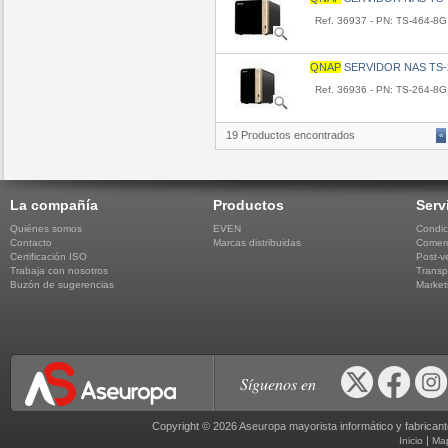
Ref. 36937 - PN: TS-464-8G
QNAP
SERVIDOR NAS TS-
Ref. 36936 - PN: TS-264-8G
19 Productos encontrados
«
La compañía
Productos
Serv
Quiénes somos
EVEN
Condic
Contacto
Marcas distribuidas
Comerc
Certificación ISO
Post-v
Trabaja con nosotros
Transp
Buzón de sugerencias
Market
Síguenos en
Copyright © 2026 Aseuropa mayorista informático y fabric
|
Inicio
Ma