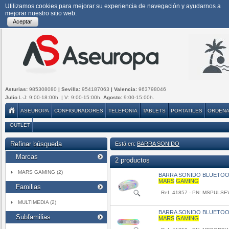
Utilizamos cookies para mejorar su experiencia de navegación y ayudarnos a
mejorar nuestro sitio web.
Aceptar
Asturias:
985308080
| Sevilla:
954187063
| Valencia:
963798046
Julio
L-J: 9:00-18:00h. | V: 9:00-15:00h.
Agosto:
9:00-15:00h.
ASEUROPA
CONFIGURADORES
TELEFONIA
TABLETS
PORTATILES
ORDEN
OUTLET
Refinar búsqueda
Está en:
BARRA SONIDO
Marcas
2 productos
MARS GAMING (2)
BARRA SONIDO BLUETOO
MARS
GAMING
Familias
Ref. 41857 - PN: MSPULS
MULTIMEDIA (2)
BARRA SONIDO BLUETOO
Subfamilias
MARS
GAMING