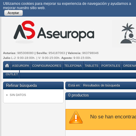
Utilizamos cookies para mejorar su experiencia de navegación y ayudarnos a
mejorar nuestro sitio web.
Aceptar
Asturias:
985308080
| Sevilla:
954187063
| Valencia:
963798046
Julio
L-J: 9:00-18:00h. | V: 9:00-15:00h.
Agosto:
9:00-15:00h.
ASEUROPA
CONFIGURADORES
TELEFONIA
TABLETS
PORTATILES
ORDEN
OUTLET
Refinar búsqueda
Está en: Resultados de búsqueda
0 productos
SIN DATOS
No se han encontra