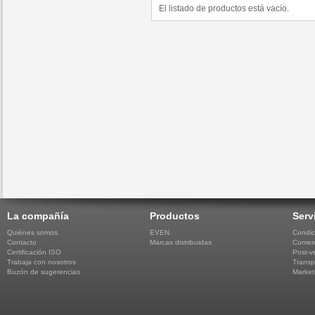
El listado de productos está vacío.
La compañía
Productos
Serv
Quiénes somos
EVEN
Condic
Contacto
Marcas distribuidas
Comerc
Certificación ISO
Post-v
Trabaja con nosotros
Transp
Buzón de sugerencias
Market