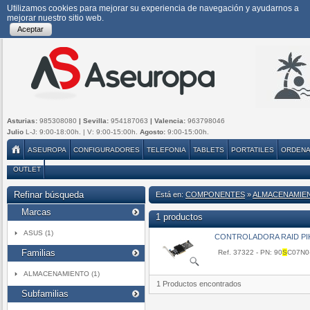
Utilizamos cookies para mejorar su experiencia de navegación y ayudarnos a
mejorar nuestro sitio web.
Aceptar
Asturias:
985308080
| Sevilla:
954187063
| Valencia:
963798046
Julio
L-J: 9:00-18:00h. | V: 9:00-15:00h.
Agosto:
9:00-15:00h.
ASEUROPA
CONFIGURADORES
TELEFONIA
TABLETS
PORTATILES
ORDEN
OUTLET
Refinar búsqueda
Está en:
COMPONENTES
»
ALMACENAMIE
Marcas
1 productos
ASUS (1)
CONTROLADORA RAID PIKE 
Familias
Ref. 37322 - PN: 90
S
C07N0
ALMACENAMIENTO (1)
1 Productos encontrados
Subfamilias