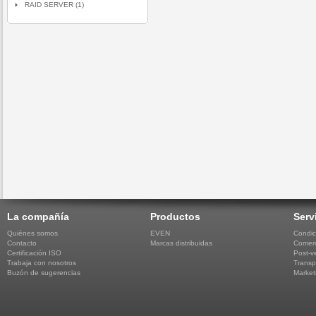
RAID SERVER (1)
La compañía
Productos
Serv
Quiénes somos
EVEN
Condic
Contacto
Marcas distribuidas
Comerc
Certificación ISO
Post-v
Trabaja con nosotros
Transp
Buzón de sugerencias
Market