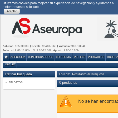
Utilizamos cookies para mejorar su experiencia de navegación y ayudarnos a
mejorar nuestro sitio web.
Aceptar
Asturias:
985308080
| Sevilla:
954187063
| Valencia:
963798046
Julio
L-J: 9:00-18:00h. | V: 9:00-15:00h.
Agosto:
9:00-15:00h.
ASEUROPA
CONFIGURADORES
TELEFONIA
TABLETS
PORTATILES
ORDEN
OUTLET
Refinar búsqueda
Está en: Resultados de búsqueda
0 productos
SIN DATOS
No se han encontra