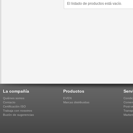
El listado de productos está vacío.
La compañía
Productos
Serv
Quiénes somos
EVEN
Condic
Contacto
Marcas distribuidas
Comerc
Certificación ISO
Post-v
Trabaja con nosotros
Transp
Buzón de sugerencias
Market