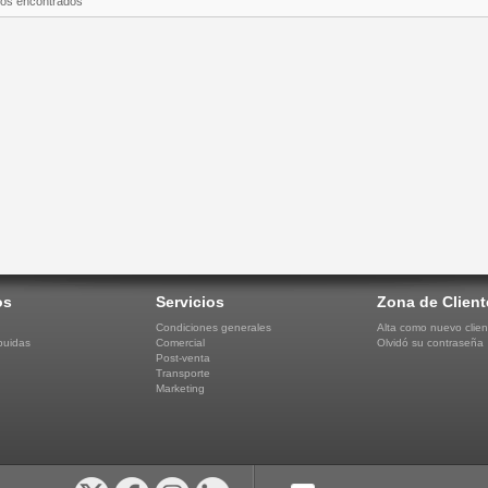
tos encontrados
os
Servicios
Zona de Client
Condiciones generales
Alta como nuevo clien
buidas
Comercial
Olvidó su contraseña
Post-venta
Transporte
Marketing