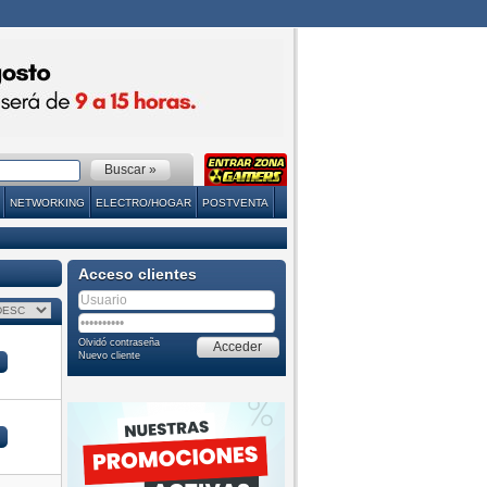
NETWORKING
ELECTRO/HOGAR
POSTVENTA
Acceso clientes
Olvidó contraseña
Nuevo cliente