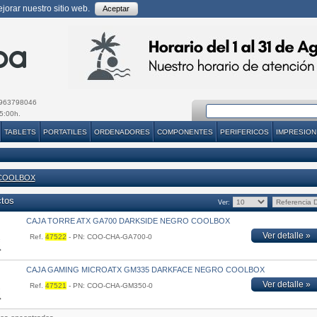
orar nuestro sitio web.
Aceptar
963798046
5:00h.
TABLETS
PORTATILES
ORDENADORES
COMPONENTES
PERIFERICOS
IMPRESION
COOLBOX
ctos
Ver:
CAJA TORRE ATX GA700 DARKSIDE NEGRO COOLBOX
Ver detalle »
Ref.
47522
- PN: COO-CHA-GA700-0
CAJA GAMING MICROATX GM335 DARKFACE NEGRO COOLBOX
Ver detalle »
Ref.
47521
- PN: COO-CHA-GM350-0