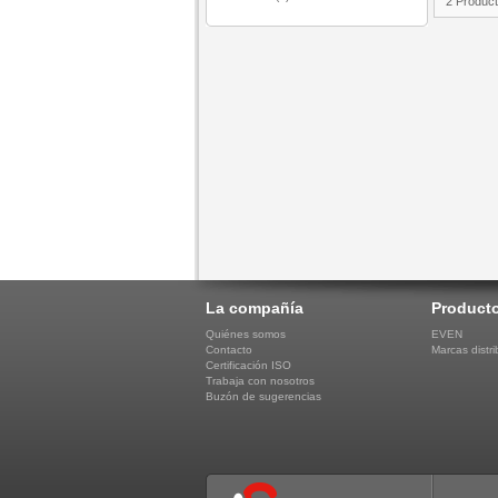
2 Produc
La compañía
Product
Quiénes somos
EVEN
Contacto
Marcas distri
Certificación ISO
Trabaja con nosotros
Buzón de sugerencias