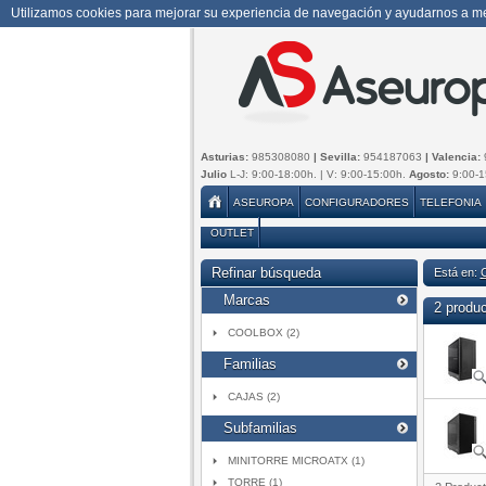
Utilizamos cookies para mejorar su experiencia de navegación y ayudarnos a mej
Asturias:
985308080
| Sevilla:
954187063
| Valencia:
Julio
L-J: 9:00-18:00h. | V: 9:00-15:00h.
Agosto:
9:00-1
ASEUROPA
CONFIGURADORES
TELEFONIA
OUTLET
Refinar búsqueda
Está en:
Marcas
2 produ
COOLBOX (2)
Familias
CAJAS (2)
Subfamilias
MINITORRE MICROATX (1)
TORRE (1)