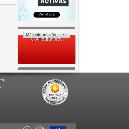
Más información
Configuradores
es
te