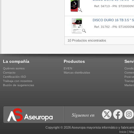
Ref. 34713 - PN: ST20000
DISCO DURO 16 TB 3.5 "
Ref. 31762 - PN: ST16000
10 Productos encontrados
La compañía
Productos
Serv
Quiénes somos
EVEN
Condic
Contacto
Marcas distribuidas
Comerc
Certificación ISO
Post-v
Trabaja con nosotros
Transp
Buzón de sugerencias
Market
Síguenos en
Copyright © 2026 Aseuropa mayorista informático y fabric
|
Inicio
Ma