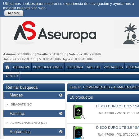
Utilizamos cookies para mejorar su experiencia de navegación y ayudarnos a
mejorar nuestro sitio web.
Aceptar
Asturias:
985308080
| Sevilla:
954187063
| Valencia:
963798046
Julio
L-J: 9:00-18:00h. | V: 9:00-15:00h.
Agosto:
9:00-15:00h.
ASEUROPA
CONFIGURADORES
TELEFONIA
TABLETS
PORTATILES
ORDEN
OUTLET
Refinar búsqueda
Está en:
COMPONENTES
»
ALMACENAMIE
Marcas
10 productos
SEAGATE (10)
DISCO DURO 2 TB 3.5 " S
Familias
Ref. 47100 - PN: ST2000D
ALMACENAMIENTO (10)
DISCO DURO 1 TB 3.5 " 
Subfamilias
Ref. 47099 - PN: ST1000V