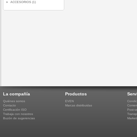
ACCESORIOS (1)
La compañía
Productos
Serv
Quiénes somos
EVEN
Condic
Contacto
Marcas distribuidas
Comerc
Certificación ISO
Post-v
Trabaja con nosotros
Transp
Buzón de sugerencias
Market