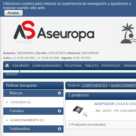
Utilizamos cookies para mejorar su experiencia de navegación y ayudarnos a
mejorar nuestro sitio web.
Aceptar
Asturias:
985308080
| Sevilla:
954187063
| Valencia:
963798046
Julio
L-J: 9:00-18:00h. | V: 9:00-15:00h.
Agosto:
9:00-15:00h.
ASEUROPA
CONFIGURADORES
TELEFONIA
TABLETS
PORTATILES
ORDEN
OUTLET
Refinar búsqueda
Está en:
COMPONENTES
»
ALMACENAMIE
Marcas
1 productos
COOLBOX (1)
ADAPTADOR 2.5 A 3.5 CO
Familias
Ref. 16376 - PN: COO-AB3
ALMACENAMIENTO (1)
1 Productos encontrados
Subfamilias