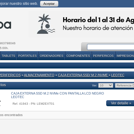
orar nuestro sitio web.
Aceptar
963798046
5:00h.
TABLETS
PORTATILES
ORDENADORES
COMPONENTES
PERIFERICOS
IMPRESION
PERIFERICOS
»
ALMACENAMIENTO
»
CAJA EXTERNA SSD/ M.2 /NVME
»
LEOTEC
ctos
Ver:
CAJA EXTERNA SSD M.2 NVMe CON PANTALLA LCD NEGRO
LEOTEC
Ver detalle »
Ref. 41943 - PN: LEM2EXT01
tos encontrados