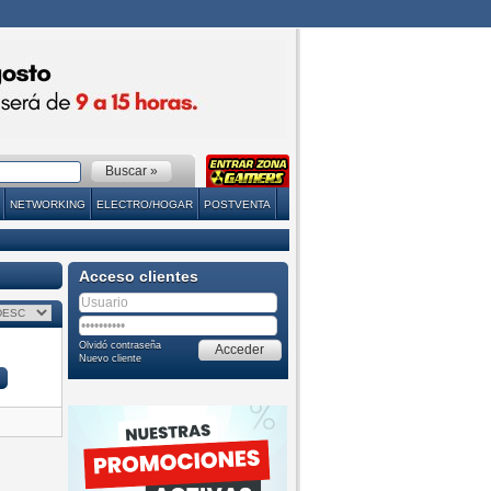
NETWORKING
ELECTRO/HOGAR
POSTVENTA
Acceso clientes
Olvidó contraseña
Nuevo cliente