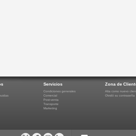
os
Servicios
Zona de Client
Condiciones generales
Alta como nuevo clien
buidas
Comercial
Olvidó su contraseña
Post-venta
Transporte
Marketing