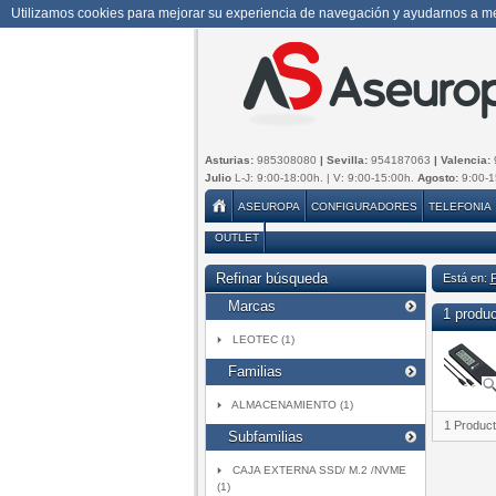
Utilizamos cookies para mejorar su experiencia de navegación y ayudarnos a mej
Asturias:
985308080
| Sevilla:
954187063
| Valencia:
Julio
L-J: 9:00-18:00h. | V: 9:00-15:00h.
Agosto:
9:00-1
ASEUROPA
CONFIGURADORES
TELEFONIA
OUTLET
Refinar búsqueda
Está en:
Marcas
1 produ
LEOTEC (1)
Familias
ALMACENAMIENTO (1)
1 Produc
Subfamilias
CAJA EXTERNA SSD/ M.2 /NVME
(1)