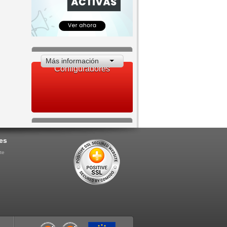
Más información
Configuradores
es
te