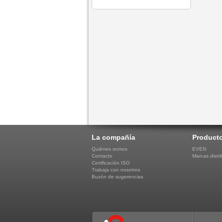
La compañía
Product
Quiénes somos
EVEN
Contacto
Marcas distri
Certificación ISO
Trabaja con nosotros
Buzón de sugerencias