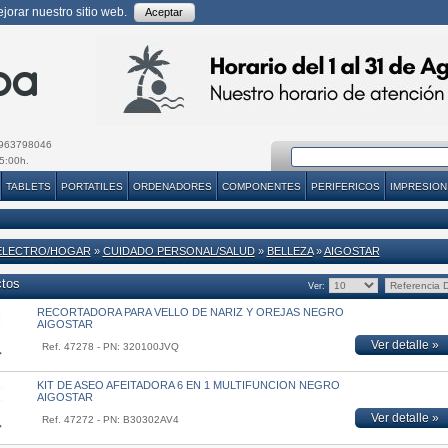
orar nuestro sitio web.
Aceptar
963798046
5:00h.
TABLETS
PORTATILES
ORDENADORES
COMPONENTES
PERIFERICOS
IMPRESION
ELECTRO/HOGAR
»
CUIDADO PERSONAL/SALUD
»
BELLEZA
»
AIGOSTAR
ctos
Ver:
RECORTADORA PARA VELLO DE NARIZ Y OREJAS NEGRO
AIGOSTAR
Ver detalle »
Ref. 47278 - PN: 320100JVQ
KIT DE ASEO AFEITADORA 6 EN 1 MULTIFUNCION NEGRO
AIGOSTAR
Ver detalle »
Ref. 47272 - PN: B30302AV4