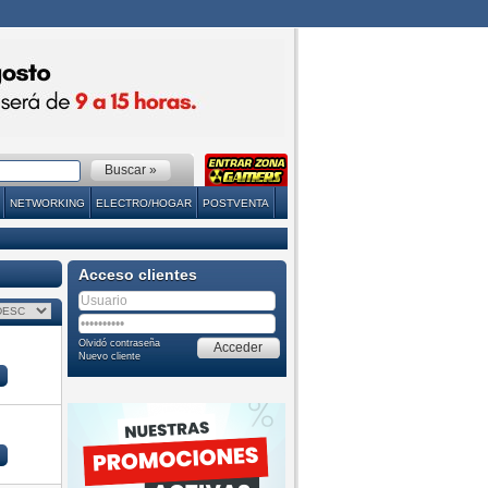
NETWORKING
ELECTRO/HOGAR
POSTVENTA
Acceso clientes
Olvidó contraseña
Nuevo cliente