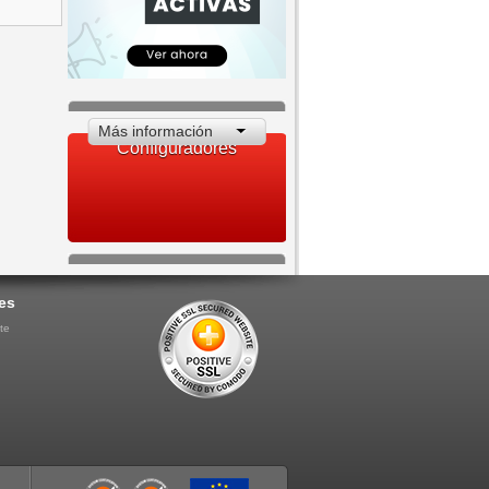
Más información
Configuradores
es
te