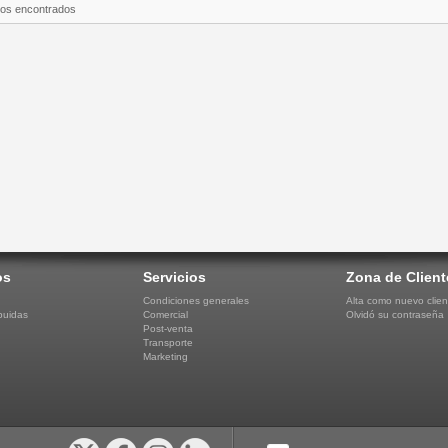
tos encontrados
os
Servicios
Zona de Client
Condiciones generales
Alta como nuevo clien
buidas
Comercial
Olvidó su contraseña
Post-venta
Transporte
Marketing