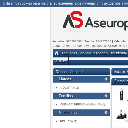
Utilizamos cookies para mejorar su experiencia de navegación y ayudarnos a mej
Asturias:
985308080
| Sevilla:
954187063
| Valencia:
Julio
L-J: 9:00-18:00h. | V: 9:00-15:00h.
Agosto:
9:00-1
ASEUROPA
CONFIGURADORES
TELEFONIA
OUTLET
Refinar búsqueda
Está en:
Marcas
2 produ
AIGOSTAR (2)
Familias
CUIDADO PERSONAL/SALUD (2)
Subfamilias
BELLEZA (2)