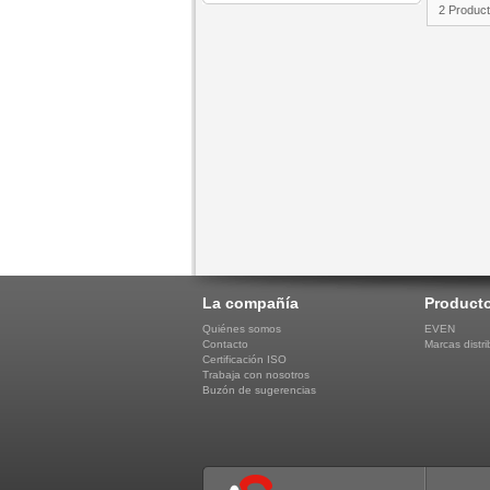
2 Produc
La compañía
Product
Quiénes somos
EVEN
Contacto
Marcas distri
Certificación ISO
Trabaja con nosotros
Buzón de sugerencias