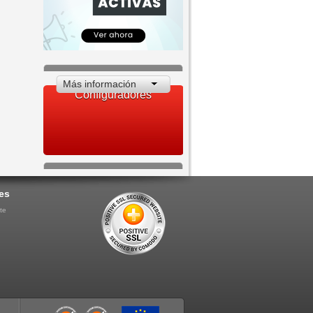
Más información
Configuradores
es
te