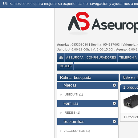
Utilizamos cookies para mejorar su experiencia de navegación y ayudarnos a mej
Asturias:
985308080
| Sevilla:
954187063
| Valencia:
Julio
L-J: 9:00-18:00h. | V: 9:00-15:00h.
Agosto:
9:00-1
ASEUROPA
CONFIGURADORES
TELEFONIA
OUTLET
Refinar búsqueda
Está en:
Marcas
1 produ
UBIQUITI (1)
Familias
REDES (1)
1 Produc
Subfamilias
ACCESORIOS (1)