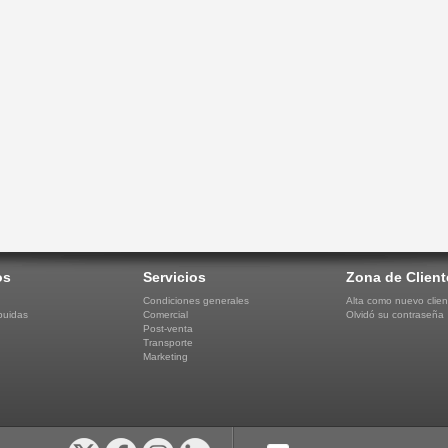
os
Servicios
Zona de Client
Condiciones generales
Alta como nuevo clien
buidas
Comercial
Olvidó su contraseña
Post-venta
Transporte
Marketing