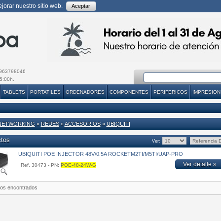
orar nuestro sitio web.
Aceptar
963798046
5:00h.
TABLETS
PORTATILES
ORDENADORES
COMPONENTES
PERIFERICOS
IMPRESION
NETWORKING
»
REDES
»
ACCESORIOS
»
UBIQUITI
ctos
Ver:
UBIQUITI POE INJECTOR 48V/0.5A ROCKETM2TI/M5TI/UAP-PRO
Ver detalle »
Ref. 30473 - PN:
POE-48-24W-G
tos encontrados