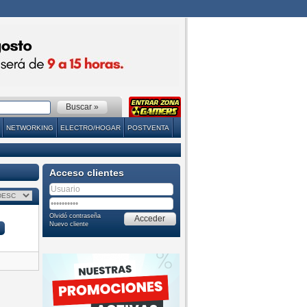
NETWORKING
ELECTRO/HOGAR
POSTVENTA
Acceso clientes
Olvidó contraseña
Nuevo cliente