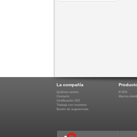
La compañía
Product
Quiénes somos
EVEN
Contacto
Marcas distri
Certificación ISO
Trabaja con nosotros
Buzón de sugerencias