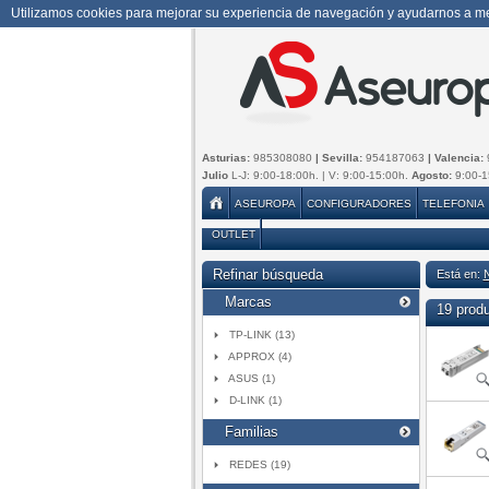
Utilizamos cookies para mejorar su experiencia de navegación y ayudarnos a mej
Asturias:
985308080
| Sevilla:
954187063
| Valencia:
Julio
L-J: 9:00-18:00h. | V: 9:00-15:00h.
Agosto:
9:00-1
ASEUROPA
CONFIGURADORES
TELEFONIA
OUTLET
Refinar búsqueda
Está en:
Marcas
19 prod
TP-LINK (13)
APPROX (4)
ASUS (1)
D-LINK (1)
Familias
REDES (19)