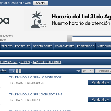
orar nuestro sitio web.
Aceptar
963798046
5:00h.
TABLETS
PORTATILES
ORDENADORES
COMPONENTES
PERIFERICOS
IMPRESION
NETWORKING
»
REDES
»
TARJETAS ETHERNET
uctos
Ver:
«
1
2
»
TP-LINK MODULO SFP+ LC 10GBASE-SR
Ver detalle »
Ref. 45780 - PN: SM5110-SR
TP-LINK MODULO SFP 1000BASE-T RJ45
Ver detalle »
Ref. 45779 - PN: SM331T