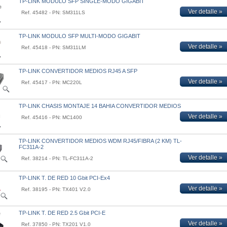
TP-LINK MODULO SFP SINGLE-MODO GIGABIT
Ver detalle »
Ref. 45482 - PN: SM311LS
TP-LINK MODULO SFP MULTI-MODO GIGABIT
Ver detalle »
Ref. 45418 - PN: SM311LM
TP-LINK CONVERTIDOR MEDIOS RJ45 A SFP
Ver detalle »
Ref. 45417 - PN: MC220L
TP-LINK CHASIS MONTAJE 14 BAHIA CONVERTIDOR MEDIOS
Ver detalle »
Ref. 45416 - PN: MC1400
TP-LINK CONVERTIDOR MEDIOS WDM RJ45/FIBRA (2 KM) TL-
FC311A-2
Ver detalle »
Ref. 38214 - PN: TL-FC311A-2
TP-LINK T. DE RED 10 Gbit PCI-Ex4
Ver detalle »
Ref. 38195 - PN: TX401 V2.0
TP-LINK T. DE RED 2.5 Gbit PCI-E
Ver detalle »
Ref. 37850 - PN: TX201 V1.0