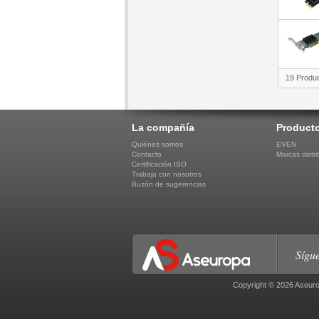
19 Produ
La compañía
Product
Quiénes somos
EVEN
Contacto
Marcas distri
Certificación ISO
Trabaja con nosotros
Buzón de sugerencias
Sígue
Copyright © 2026 Aseuro