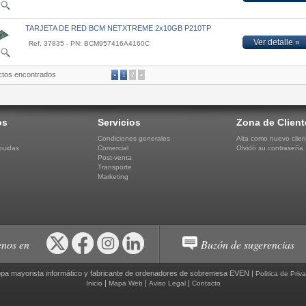
TARJETA DE RED BCM NETXTREME 2x10GB P210TP
Ver detalle »
Ref. 37835 - PN: BCM957416A4160C
ctos encontrados
«
1
2
»
os
Servicios
Zona de Client
Condiciones generales
Alta como nuevo clien
buidas
Comercial
Olvidó su contraseña
Post-venta
Transporte
Marketing
nos en
Buzón de sugerencias
pa mayorista informático y fabricante de ordenadores de sobremesa EVEN |
Politica de Priv
|
|
|
Inicio
Mapa Web
Aviso Legal
Contacto