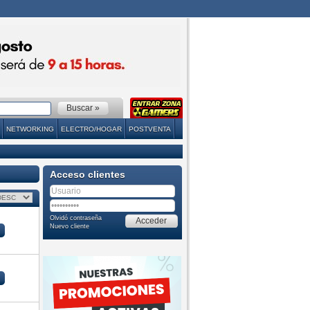
NETWORKING
ELECTRO/HOGAR
POSTVENTA
Acceso clientes
Olvidó contraseña
Nuevo cliente