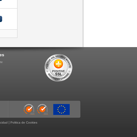
es
te
|
acidad
Politica de Cookies