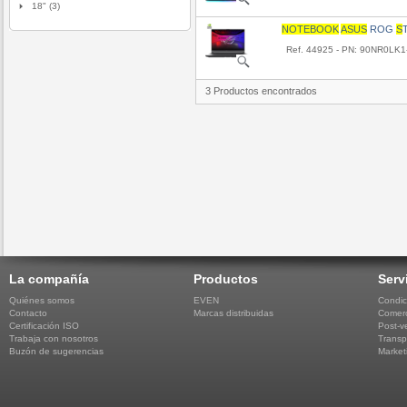
18" (3)
NOTEBOOK
A
S
U
S
ROG
S
Ref. 44925 - PN: 90NR0LK
3 Productos encontrados
La compañía
Productos
Serv
Quiénes somos
EVEN
Condic
Contacto
Marcas distribuidas
Comerc
Certificación ISO
Post-v
Trabaja con nosotros
Transp
Buzón de sugerencias
Market