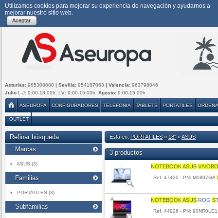
Utilizamos cookies para mejorar su experiencia de navegación y ayudarnos a
mejorar nuestro sitio web.
Aceptar
Asturias:
985308080
| Sevilla:
954187063
| Valencia:
963798046
Julio
L-J: 9:00-18:00h. | V: 9:00-15:00h.
Agosto:
9:00-15:00h.
ASEUROPA
CONFIGURADORES
TELEFONIA
TABLETS
PORTATILES
ORDEN
OUTLET
Refinar búsqueda
Está en:
PORTATILES
»
18"
»
ASUS
Marcas
3 productos
ASUS (3)
NOTEBOOK
A
S
U
S
VIVOB
Familias
Ref. 47420 - PN: M1807GA-
PORTATILES (3)
NOTEBOOK
A
S
U
S
ROG
S
Subfamilias
Ref. 44926 - PN: 90NR0LE