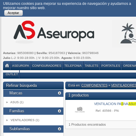
Utilizamos cookies para mejorar su experiencia de navegación y ayudarnos a
mejorar nuestro sitio web.
Aceptar
Asturias:
985308080
| Sevilla:
954187063
| Valencia:
963798046
Julio
L-J: 9:00-18:00h. | V: 9:00-15:00h.
Agosto:
9:00-15:00h.
ASEUROPA
CONFIGURADORES
TELEFONIA
TABLETS
PORTATILES
ORDEN
OUTLET
Refinar búsqueda
Está en:
COMPONENTES
»
VENTILADORE
Marcas
1 productos
ASUS (1)
VENTILACION PA
S
IVA
A
S
U
Familias
Ref. 40566 - PN:
VENTILADORES (1)
1 Productos encontrados
Subfamilias