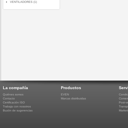
VENTILADORES (1)
La compañía
Productos
Serv
Quiénes somos
EVEN
Condic
Contacto
Marcas distribuidas
Comerc
Certificación ISO
Post-v
Trabaja con nosotros
Transp
Buzón de sugerencias
Market