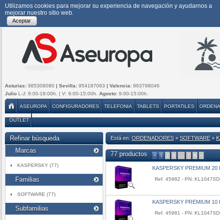
Utilizamos cookies para mejorar su experiencia de navegación y ayudarnos a
mejorar nuestro sitio web.
Aceptar
Asturias:
985308080
| Sevilla:
954187063
| Valencia:
963798046
Julio
L-J: 9:00-18:00h. | V: 9:00-15:00h.
Agosto:
9:00-15:00h.
ASEUROPA
CONFIGURADORES
TELEFONIA
TABLETS
PORTATILES
ORDEN
OUTLET
Refinar búsqueda
Está en:
ORDENADORES
»
SOFTWARE
»
K
Marcas
77 productos
«
1
2
3
…
7
8
»
KASPERSKY (77)
KASPERSKY PREMIUM 20 L
Familias
Ref. 45982 - PN: KL1047S
SOFTWARE (77)
KASPERSKY PREMIUM 10 L
Subfamilias
Ref. 45981 - PN: KL1047S