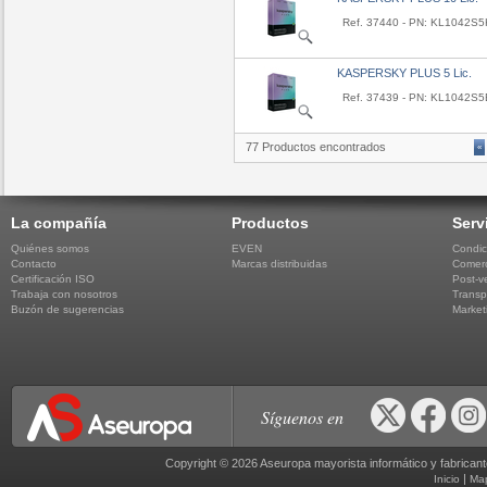
Ref. 37440 - PN: KL1042S
KASPERSKY PLUS 5 Lic.
Ref. 37439 - PN: KL1042
77 Productos encontrados
«
La compañía
Productos
Serv
Quiénes somos
EVEN
Condic
Contacto
Marcas distribuidas
Comerc
Certificación ISO
Post-v
Trabaja con nosotros
Transp
Buzón de sugerencias
Market
Síguenos en
Copyright © 2026 Aseuropa mayorista informático y fabric
|
Inicio
Ma