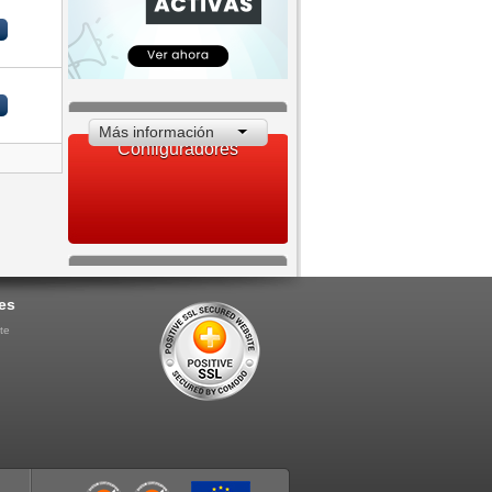
Más información
Configuradores
es
te