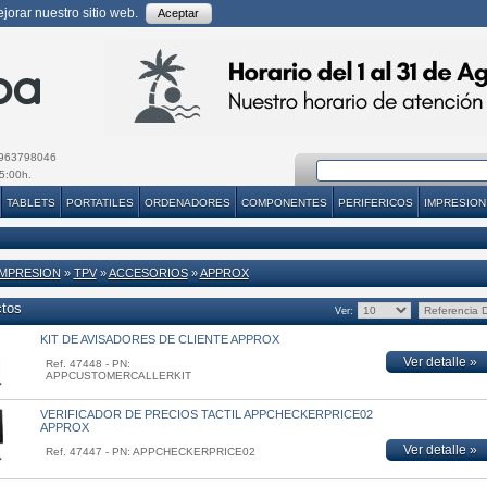
orar nuestro sitio web.
Aceptar
963798046
5:00h.
TABLETS
PORTATILES
ORDENADORES
COMPONENTES
PERIFERICOS
IMPRESION
IMPRESION
»
TPV
»
ACCESORIOS
»
APPROX
ctos
Ver:
KIT DE AVISADORES DE CLIENTE APPROX
Ver detalle »
Ref. 47448 - PN:
APPCUSTOMERCALLERKIT
VERIFICADOR DE PRECIOS TACTIL APPCHECKERPRICE02
APPROX
Ver detalle »
Ref. 47447 - PN: APPCHECKERPRICE02