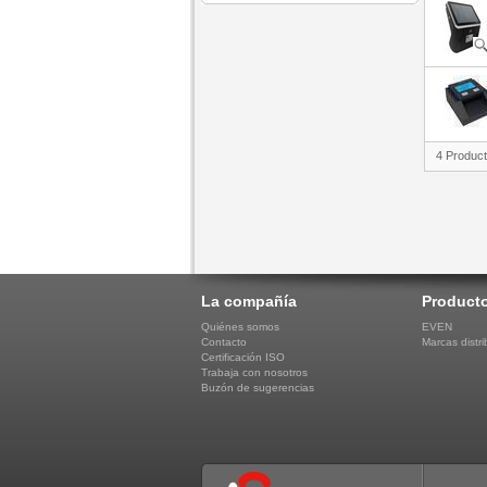
4 Produc
La compañía
Product
Quiénes somos
EVEN
Contacto
Marcas distri
Certificación ISO
Trabaja con nosotros
Buzón de sugerencias