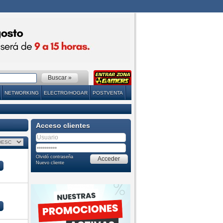
NETWORKING
ELECTRO/HOGAR
POSTVENTA
Acceso clientes
Olvidó contraseña
Nuevo cliente