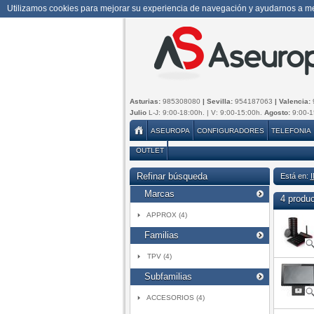
Utilizamos cookies para mejorar su experiencia de navegación y ayudarnos a mej
Asturias:
985308080
| Sevilla:
954187063
| Valencia:
Julio
L-J: 9:00-18:00h. | V: 9:00-15:00h.
Agosto:
9:00-1
ASEUROPA
CONFIGURADORES
TELEFONIA
OUTLET
Refinar búsqueda
Está en:
Marcas
4 produ
APPROX (4)
Familias
TPV (4)
Subfamilias
ACCESORIOS (4)