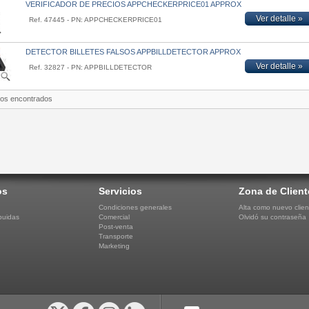
VERIFICADOR DE PRECIOS APPCHECKERPRICE01 APPROX
Ver detalle »
Ref. 47445 - PN: APPCHECKERPRICE01
DETECTOR BILLETES FALSOS APPBILLDETECTOR APPROX
Ver detalle »
Ref. 32827 - PN: APPBILLDETECTOR
tos encontrados
os
Servicios
Zona de Client
Condiciones generales
Alta como nuevo clien
buidas
Comercial
Olvidó su contraseña
Post-venta
Transporte
Marketing