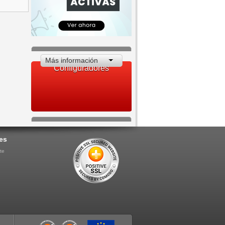
Más información
Configuradores
es
te