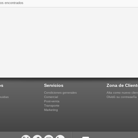
tos encontrados
os
Servicios
Zona de Client
Condiciones generales
Alta como nuevo clien
buidas
Comercial
Olvidó su contraseña
Post-venta
Transporte
Marketing