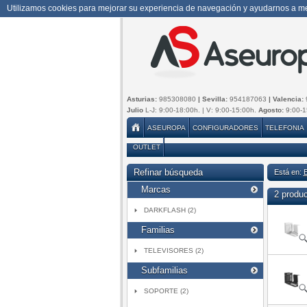
Utilizamos cookies para mejorar su experiencia de navegación y ayudarnos a mej
Asturias:
985308080
| Sevilla:
954187063
| Valencia:
Julio
L-J: 9:00-18:00h. | V: 9:00-15:00h.
Agosto:
9:00-1
ASEUROPA
CONFIGURADORES
TELEFONIA
OUTLET
Refinar búsqueda
Está en:
Marcas
2 produ
DARKFLASH (2)
Familias
TELEVISORES (2)
Subfamilias
SOPORTE (2)