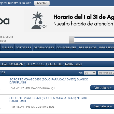
orar nuestro sitio web.
Aceptar
963798046
5:00h.
TABLETS
PORTATILES
ORDENADORES
COMPONENTES
PERIFERICOS
IMPRESION
ELECTRO/HOGAR
»
TELEVISORES
»
SOPORTE
»
DARKFLASH
ctos
Ver:
SOPORTE VGA GCB470 (SOLO PARA CAJA DY470) BLANCO
DARKFLASH
Ver detalle »
Ref. 46147 - PN: DA-GCB470-W-HQ1
SOPORTE VGA GCB470 (SOLO PARA CAJA DY470) NEGRO
DARKFLASH
Ver detalle »
Ref. 46146 - PN: DA-GCB470-B-HQ1