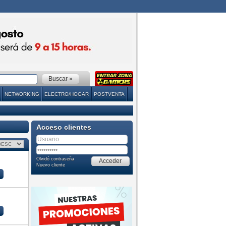
NETWORKING
ELECTRO/HOGAR
POSTVENTA
Acceso clientes
Olvidó contraseña
Nuevo cliente