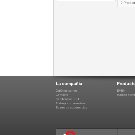
2 Produc
La compañía
Product
Quiénes somos
EVEN
Contacto
Marcas distri
Certificación ISO
Trabaja con nosotros
Buzón de sugerencias