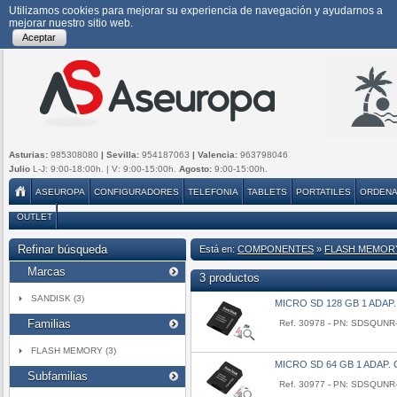
Utilizamos cookies para mejorar su experiencia de navegación y ayudarnos a
mejorar nuestro sitio web.
Aceptar
Asturias:
985308080
| Sevilla:
954187063
| Valencia:
963798046
Julio
L-J: 9:00-18:00h. | V: 9:00-15:00h.
Agosto:
9:00-15:00h.
ASEUROPA
CONFIGURADORES
TELEFONIA
TABLETS
PORTATILES
ORDEN
OUTLET
Refinar búsqueda
Está en:
COMPONENTES
»
FLASH MEMO
Marcas
3 productos
SANDISK (3)
MICRO SD 128 GB 1 ADAP.
Familias
Ref. 30978 - PN: SDSQUN
FLASH MEMORY (3)
MICRO SD 64 GB 1 ADAP. 
Subfamilias
Ref. 30977 - PN: SDSQUN