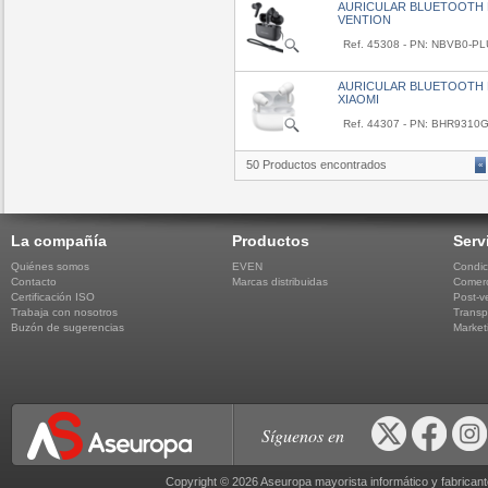
AURICULAR BLUETOOTH 
VENTION
Ref. 45308 - PN: NBVB0-P
AURICULAR BLUETOOTH 
XIAOMI
Ref. 44307 - PN: BHR9310
50 Productos encontrados
«
La compañía
Productos
Serv
Quiénes somos
EVEN
Condic
Contacto
Marcas distribuidas
Comerc
Certificación ISO
Post-v
Trabaja con nosotros
Transp
Buzón de sugerencias
Market
Síguenos en
Copyright © 2026 Aseuropa mayorista informático y fabric