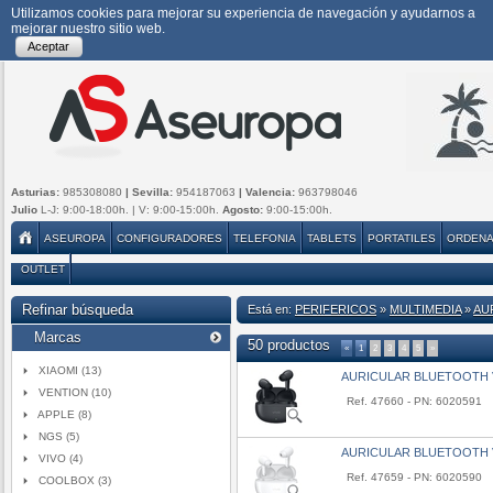
Utilizamos cookies para mejorar su experiencia de navegación y ayudarnos a
mejorar nuestro sitio web.
Aceptar
Asturias:
985308080
| Sevilla:
954187063
| Valencia:
963798046
Julio
L-J: 9:00-18:00h. | V: 9:00-15:00h.
Agosto:
9:00-15:00h.
ASEUROPA
CONFIGURADORES
TELEFONIA
TABLETS
PORTATILES
ORDEN
OUTLET
Refinar búsqueda
Está en:
PERIFERICOS
»
MULTIMEDIA
»
AU
Marcas
50 productos
«
1
2
3
4
5
»
XIAOMI (13)
AURICULAR BLUETOOTH 
VENTION (10)
Ref. 47660 - PN: 6020591
APPLE (8)
NGS (5)
AURICULAR BLUETOOTH 
VIVO (4)
Ref. 47659 - PN: 6020590
COOLBOX (3)