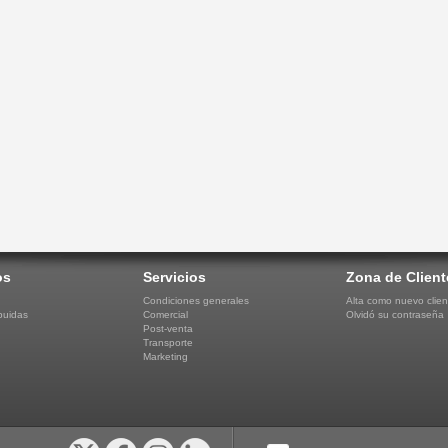
os
Servicios
Zona de Client
Condiciones generales
Alta como nuevo clien
buidas
Comercial
Olvidó su contraseña
Post-venta
Transporte
Marketing