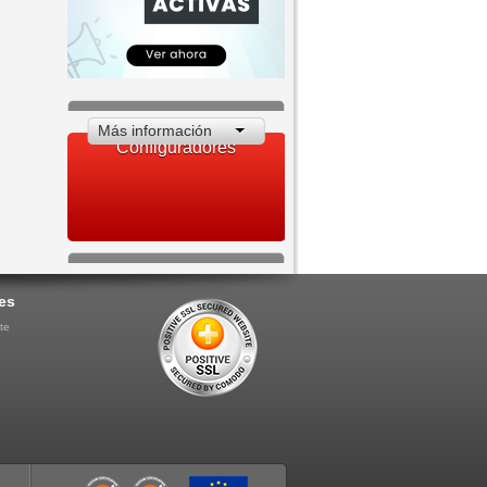
Más información
Configuradores
es
te