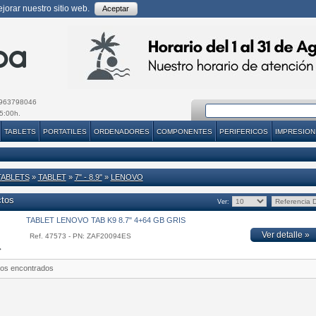
orar nuestro sitio web.
Aceptar
963798046
5:00h.
TABLETS
PORTATILES
ORDENADORES
COMPONENTES
PERIFERICOS
IMPRESION
TABLETS
»
TABLET
»
7" - 8.9"
»
LENOVO
ctos
Ver:
TABLET LENOVO TAB K9 8.7" 4+64 GB GRIS
Ver detalle »
Ref. 47573 - PN: ZAF20094ES
tos encontrados