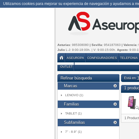
Utilizamos cookies para mejorar su experiencia de navegación y ayudarnos a mej
Asturias:
985308080
| Sevilla:
954187063
| Valencia:
Julio
L-J: 9:00-18:00h. | V: 9:00-15:00h.
Agosto:
9:00-1
ASEUROPA
CONFIGURADORES
TELEFONIA
OUTLET
Refinar búsqueda
Está en:
Marcas
1 produ
LENOVO (1)
Familias
TABLET (1)
1 Produc
Subfamilias
7" - 8.9" (1)