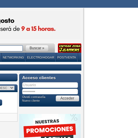
NETWORKING
ELECTRO/HOGAR
POSTVENTA
Acceso clientes
Olvidó contraseña
Nuevo cliente