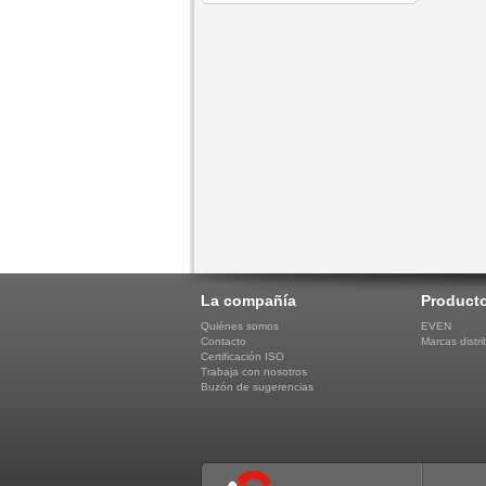
La compañía
Product
Quiénes somos
EVEN
Contacto
Marcas distri
Certificación ISO
Trabaja con nosotros
Buzón de sugerencias