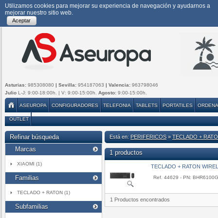
Utilizamos cookies para mejorar su experiencia de navegación y ayudarnos a
mejorar nuestro sitio web.
Aceptar
Asturias:
985308080
| Sevilla:
954187063
| Valencia:
963798046
Julio
L-J: 9:00-18:00h. | V: 9:00-15:00h.
Agosto:
9:00-15:00h.
ASEUROPA
CONFIGURADORES
TELEFONIA
TABLETS
PORTATILES
ORDEN
OUTLET
Refinar búsqueda
Está en:
PERIFERICOS
»
TECLADO + RAT
Marcas
1 productos
XIAOMI (1)
TECLADO + RATON WIRE
Familias
Ref. 44629 - PN: BHR6100
TECLADO + RATON (1)
1 Productos encontrados
Subfamilias