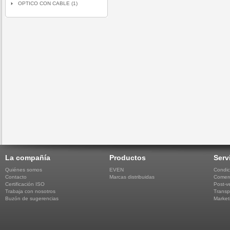
OPTICO CON CABLE (1)
La compañía
Productos
Serv
Quiénes somos
EVEN
Condic
Contacto
Marcas distribuidas
Comerc
Certificación ISO
Post-v
Trabaja con nosotros
Transp
Buzón de sugerencias
Market