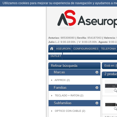
Utilizamos cookies para mejorar su experiencia de navegación y ayudarnos a mej
Asturias:
985308080
| Sevilla:
954187063
| Valencia:
Julio
L-J: 9:00-18:00h. | V: 9:00-15:00h.
Agosto:
9:00-1
ASEUROPA
CONFIGURADORES
TELEFONIA
OUTLET
Refinar búsqueda
Está en:
Marcas
2 produ
APPROX (2)
Familias
TECLADO + RATON (2)
Subfamilias
OPTICO CON CABLE (2)