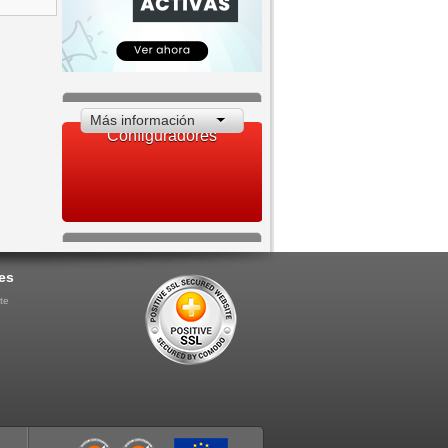
Más información
Configuradores
es
te