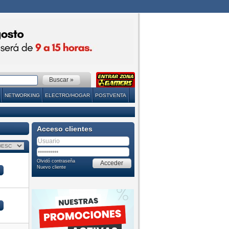
NETWORKING
ELECTRO/HOGAR
POSTVENTA
Acceso clientes
Olvidó contraseña
Nuevo cliente