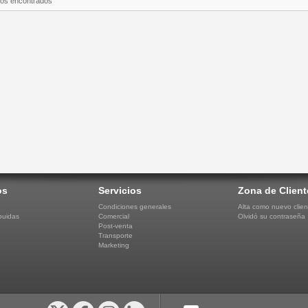
tos encontrados
os
Servicios
Zona de Client
Condiciones generales
Alta como nuevo clien
buidas
Comercial
Olvidó su contraseña
Post-venta
Transporte
Marketing