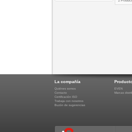
2 Produc
La compañía
Product
Quiénes somos
EVEN
Contacto
Marcas distri
Certificación ISO
Trabaja con nosotros
Buzón de sugerencias