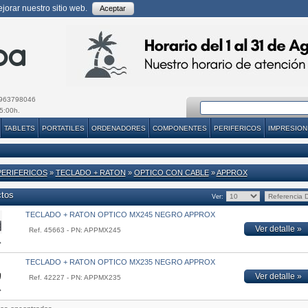
orar nuestro sitio web.
Aceptar
963798046
5:00h.
TABLETS
PORTATILES
ORDENADORES
COMPONENTES
PERIFERICOS
IMPRESION
PERIFERICOS
»
TECLADO + RATON
»
OPTICO CON CABLE
»
APPROX
ctos
Ver:
TECLADO + RATON OPTICO MX245 NEGRO APPROX
Ver detalle »
Ref. 45663 - PN: APPMX245
TECLADO + RATON OPTICO MX235 NEGRO APPROX
Ver detalle »
Ref. 42227 - PN: APPMX235