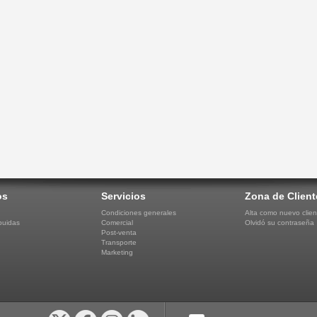
os
Servicios
Zona de Client
Condiciones generales
Alta como nuevo clien
buidas
Comercial
Olvidó su contraseña
Post-venta
Transporte
Marketing