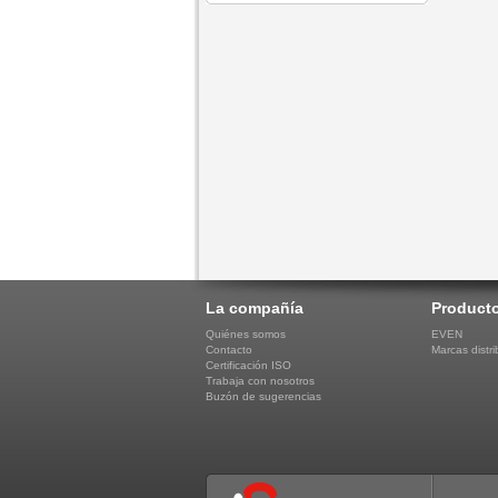
La compañía
Product
Quiénes somos
EVEN
Contacto
Marcas distri
Certificación ISO
Trabaja con nosotros
Buzón de sugerencias