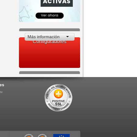
Más información
Configuradores
es
te