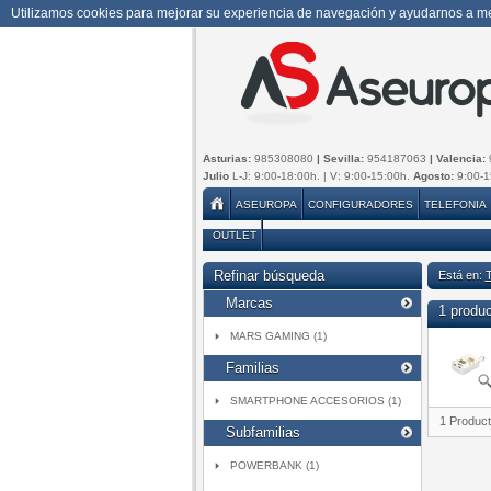
Utilizamos cookies para mejorar su experiencia de navegación y ayudarnos a mej
Asturias:
985308080
| Sevilla:
954187063
| Valencia:
Julio
L-J: 9:00-18:00h. | V: 9:00-15:00h.
Agosto:
9:00-1
ASEUROPA
CONFIGURADORES
TELEFONIA
OUTLET
Refinar búsqueda
Está en:
Marcas
1 produ
MARS GAMING (1)
Familias
SMARTPHONE ACCESORIOS (1)
1 Produc
Subfamilias
POWERBANK (1)