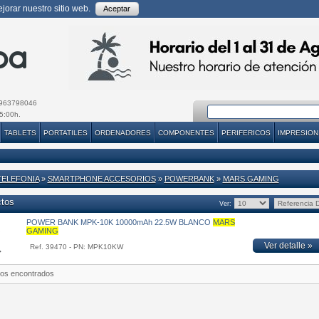
orar nuestro sitio web.
Aceptar
963798046
5:00h.
TABLETS
PORTATILES
ORDENADORES
COMPONENTES
PERIFERICOS
IMPRESION
TELEFONIA
»
SMARTPHONE ACCESORIOS
»
POWERBANK
»
MARS GAMING
ctos
Ver:
POWER BANK MPK-10K 10000mAh 22.5W BLANCO
MARS
GAMING
Ver detalle »
Ref. 39470 - PN: MPK10KW
tos encontrados