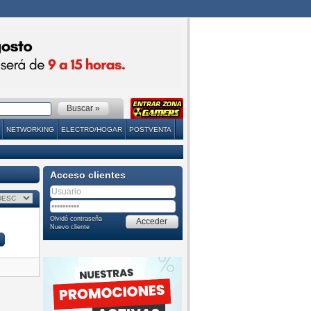
NETWORKING
ELECTRO/HOGAR
POSTVENTA
Acceso clientes
Olvidó contraseña
Nuevo cliente