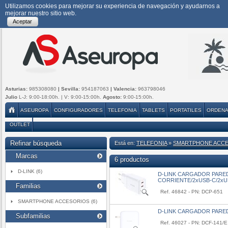
Utilizamos cookies para mejorar su experiencia de navegación y ayudarnos a
mejorar nuestro sitio web.
Aceptar
Asturias:
985308080
| Sevilla:
954187063
| Valencia:
963798046
Julio
L-J: 9:00-18:00h. | V: 9:00-15:00h.
Agosto:
9:00-15:00h.
ASEUROPA
CONFIGURADORES
TELEFONIA
TABLETS
PORTATILES
ORDEN
OUTLET
Refinar búsqueda
Está en:
TELEFONIA
»
SMARTPHONE ACC
Marcas
6 productos
D-LINK (6)
D-LINK CARGADOR PARE
CORRIENTE/2xUSB-C/2xU
Familias
Ref. 46842 - PN: DCP-651
SMARTPHONE ACCESORIOS (6)
D-LINK CARGADOR PARED
Subfamilias
Ref. 46027 - PN: DCF-141/E