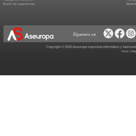
Buzón de sugerencias
Market
Síguenos en
Copyright © 2026 Aseuropa mayorista informático y fabric
|
Inicio
Ma