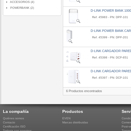
ACCESORIOS (4)
POWERBANK (2)
D-LINK POWER BANK 100
Ref. 45983 - PN: DPP-101
D-LINK POWER BANK CAR
Ref. 45399 - PN: DPP-201
D-LINK CARGADOR PARED
Ref. 45398 - PN: DCP-651
D-LINK CARGADOR PARED
Ref. 45397 - PN: DCP-101
6 Productos encontrados
La compañía
Productos
Serv
Quiénes somos
EVEN
Condic
Contacto
Marcas distribuidas
Comerc
Certificación ISO
Post-v
Trabaja con nosotros
Transp