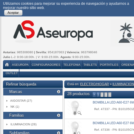
Utilizamos cookies para mejorar su experiencia de navegación y ayudarnos a
mejorar nuestro sitio web.
Aceptar
Asturias:
985308080
| Sevilla:
954187063
| Valencia:
963798046
Julio
L-J: 9:00-18:00h. | V: 9:00-15:00h.
Agosto:
9:00-15:00h.
ASEUROPA
CONFIGURADORES
TELEFONIA
TABLETS
PORTATILES
ORDEN
OUTLET
Refinar búsqueda
Está en:
ELECTRO/HOGAR
»
ILUMINACION
Marcas
28 productos
«
1
2
3
»
AIGOSTAR (27)
BOMBILLA LED A60-E27 6
NK (1)
Ref. 47337 - PN: B10105CI
Familias
BOMBILLA LED A60-E27 6
ILUMINACION (28)
Ref. 47336 - PN: B10105CI
Subfamilias