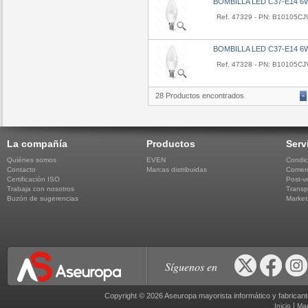
BOMBILLA LED C37-E14 6
Ref. 47329 - PN: B10105C
BOMBILLA LED C37-E14 6
Ref. 47328 - PN: B10105CJ
28 Productos encontrados
«
La compañía
Productos
Serv
Quiénes somos
EVEN
Condic
Contacto
Marcas distribuidas
Comerc
Certificación ISO
Post-v
Trabaja con nosotros
Transp
Buzón de sugerencias
Market
Síguenos en
Copyright © 2026 Aseuropa mayorista informático y fabric
|
Inicio
Ma