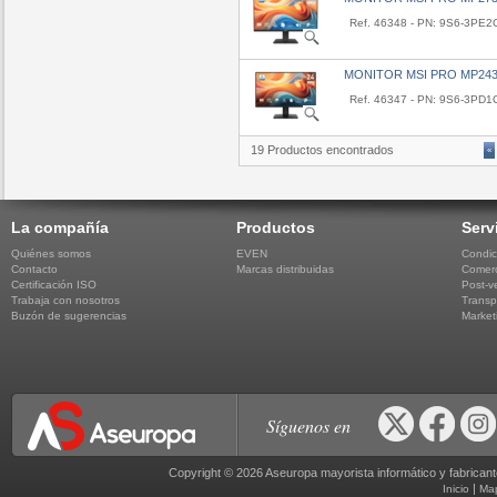
Ref. 46348 - PN: 9S6-3PE2
MONITOR MSI PRO MP243
Ref. 46347 - PN: 9S6-3PD1
19 Productos encontrados
«
La compañía
Productos
Serv
Quiénes somos
EVEN
Condic
Contacto
Marcas distribuidas
Comerc
Certificación ISO
Post-v
Trabaja con nosotros
Transp
Buzón de sugerencias
Market
Síguenos en
Copyright © 2026 Aseuropa mayorista informático y fabric
|
Inicio
Ma