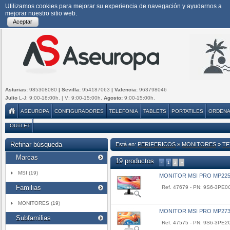
Utilizamos cookies para mejorar su experiencia de navegación y ayudarnos a
mejorar nuestro sitio web.
Aceptar
Asturias:
985308080
| Sevilla:
954187063
| Valencia:
963798046
Julio
L-J: 9:00-18:00h. | V: 9:00-15:00h.
Agosto:
9:00-15:00h.
ASEUROPA
CONFIGURADORES
TELEFONIA
TABLETS
PORTATILES
ORDEN
OUTLET
Refinar búsqueda
Está en:
PERIFERICOS
»
MONITORES
»
TF
Marcas
19 productos
«
1
2
»
MSI (19)
MONITOR MSI PRO MP225
Familias
Ref. 47679 - PN: 9S6-3PE
MONITORES (19)
MONITOR MSI PRO MP27
Subfamilias
Ref. 47575 - PN: 9S6-3PE2