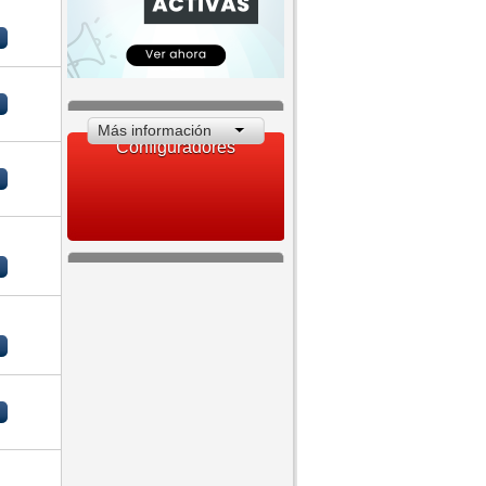
Más información
Configuradores