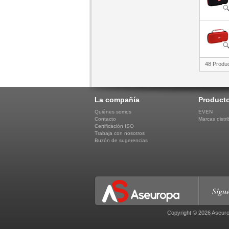
48 Produ
La compañía
Product
Quiénes somos
EVEN
Contacto
Marcas distri
Certificación ISO
Trabaja con nosotros
Buzón de sugerencias
Sígue
Copyright © 2026 Aseuro