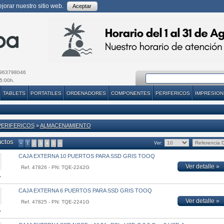
orar nuestro sitio web.
Aceptar
963798046
5:00h.
TABLETS
PORTATILES
ORDENADORES
COMPONENTES
PERIFERICOS
IMPRESION
PERIFERICOS
»
ALMACENAMIENTO
uctos
Ver:
«
1
2
3
4
5
»
CAJA EXTERNA 10 PUERTOS PARA SSD GRIS TOOQ
Ver detalle »
Ref. 47826 - PN: TQE-2242G
CAJA EXTERNA 6 PUERTOS PARA SSD GRIS TOOQ
Ver detalle »
Ref. 47825 - PN: TQE-2241G