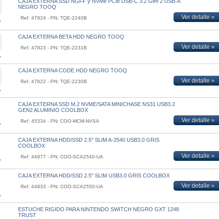
CAJA EXTERNA SSD NGFF y NVMe PCIe USB-C 3.2 Gen 2 USB-A
NEGRO TOOQ
Ver detalle »
Ref. 47824 - PN: TQE-2240B
CAJA EXTERNA BETA HDD NEGRO TOOQ
Ver detalle »
Ref. 47823 - PN: TQE-2231B
CAJA EXTERNA CODE HDD NEGRO TOOQ
Ver detalle »
Ref. 47822 - PN: TQE-2230B
CAJA EXTERNA SSD M.2 NVME/SATA MINICHASE NS31 USB3.2
GEN2 ALUMINIO COOLBOX
Ver detalle »
Ref. 45334 - PN: COO-MCM-NVSA
CAJA EXTERNA HDD/SSD 2.5'' SLIM A-2540 USB3.0 GRIS
COOLBOX
Ver detalle »
Ref. 44977 - PN: COO-SCA2540-UA
CAJA EXTERNA HDD/SSD 2.5'' SLIM USB3.0 GRIS COOLBOX
Ver detalle »
Ref. 44833 - PN: COO-SCA2550-UA
ESTUCHE RIGIDO PARA NINTENDO SWITCH NEGRO GXT 1248
TRUST