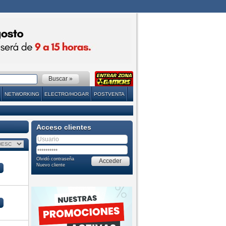
NETWORKING
ELECTRO/HOGAR
POSTVENTA
Acceso clientes
Olvidó contraseña
Nuevo cliente