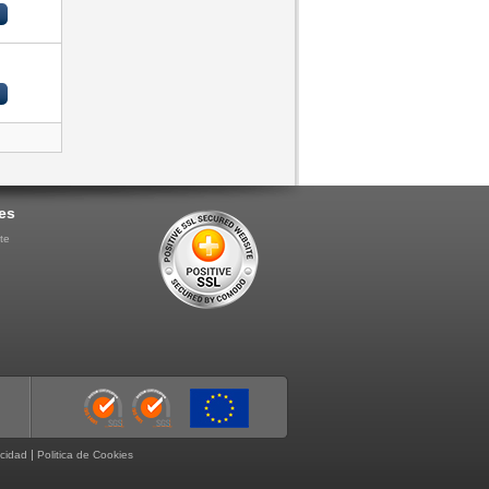
es
te
|
acidad
Politica de Cookies