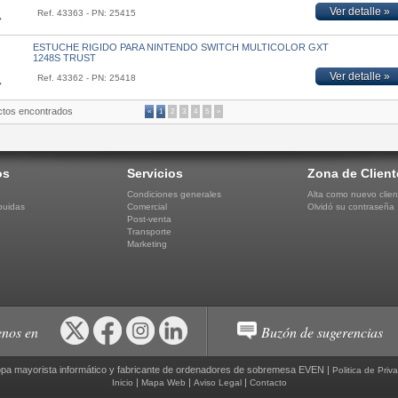
Ver detalle »
Ref. 43363 - PN: 25415
ESTUCHE RIGIDO PARA NINTENDO SWITCH MULTICOLOR GXT
1248S TRUST
Ver detalle »
Ref. 43362 - PN: 25418
ctos encontrados
«
1
2
3
4
5
»
os
Servicios
Zona de Client
Condiciones generales
Alta como nuevo clien
buidas
Comercial
Olvidó su contraseña
Post-venta
Transporte
Marketing
nos en
Buzón de sugerencias
pa mayorista informático y fabricante de ordenadores de sobremesa EVEN |
Politica de Priv
|
|
|
Inicio
Mapa Web
Aviso Legal
Contacto