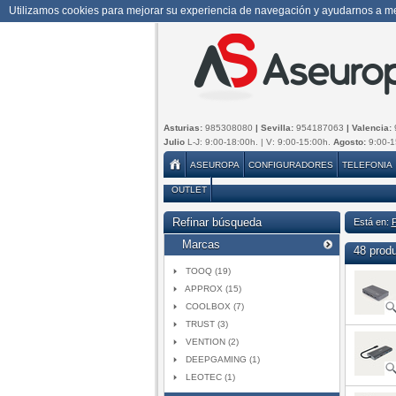
Utilizamos cookies para mejorar su experiencia de navegación y ayudarnos a mej
Asturias:
985308080
| Sevilla:
954187063
| Valencia:
Julio
L-J: 9:00-18:00h. | V: 9:00-15:00h.
Agosto:
9:00-1
ASEUROPA
CONFIGURADORES
TELEFONIA
OUTLET
Refinar búsqueda
Está en:
Marcas
48 prod
TOOQ (19)
APPROX (15)
COOLBOX (7)
TRUST (3)
VENTION (2)
DEEPGAMING (1)
LEOTEC (1)