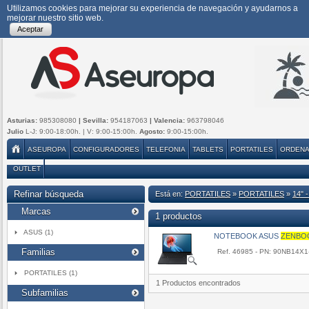
Utilizamos cookies para mejorar su experiencia de navegación y ayudarnos a
mejorar nuestro sitio web.
Aceptar
Asturias:
985308080
| Sevilla:
954187063
| Valencia:
963798046
Julio
L-J: 9:00-18:00h. | V: 9:00-15:00h.
Agosto:
9:00-15:00h.
ASEUROPA
CONFIGURADORES
TELEFONIA
TABLETS
PORTATILES
ORDEN
OUTLET
Refinar búsqueda
Está en:
PORTATILES
»
PORTATILES
»
14" -
Marcas
1 productos
ASUS (1)
NOTEBOOK ASUS
ZENBO
Familias
Ref. 46985 - PN: 90NB14X
PORTATILES (1)
1 Productos encontrados
Subfamilias