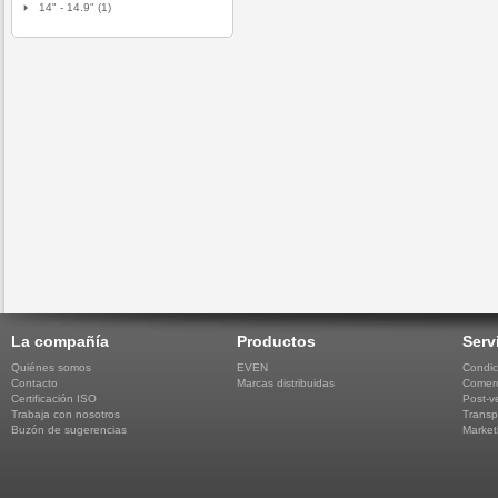
14" - 14.9" (1)
La compañía
Productos
Serv
Quiénes somos
EVEN
Condic
Contacto
Marcas distribuidas
Comerc
Certificación ISO
Post-v
Trabaja con nosotros
Transp
Buzón de sugerencias
Market