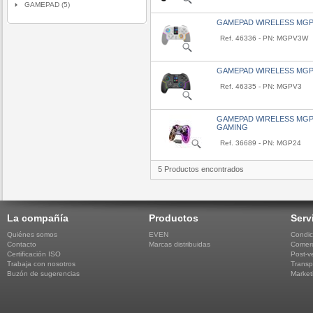
GAMEPAD (5)
GAMEPAD WIRELESS MGP
Ref. 46336 - PN: MGPV3W
GAMEPAD WIRELESS MGP
Ref. 46335 - PN: MGPV3
GAMEPAD WIRELESS MGP
GAMING
Ref. 36689 - PN: MGP24
5 Productos encontrados
La compañía
Productos
Serv
Quiénes somos
EVEN
Condic
Contacto
Marcas distribuidas
Comerc
Certificación ISO
Post-v
Trabaja con nosotros
Transp
Buzón de sugerencias
Market