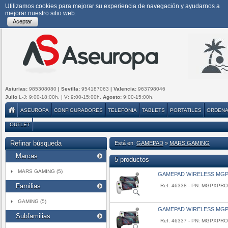
Utilizamos cookies para mejorar su experiencia de navegación y ayudarnos a
mejorar nuestro sitio web.
Aceptar
Asturias:
985308080
| Sevilla:
954187063
| Valencia:
963798046
Julio
L-J: 9:00-18:00h. | V: 9:00-15:00h.
Agosto:
9:00-15:00h.
ASEUROPA
CONFIGURADORES
TELEFONIA
TABLETS
PORTATILES
ORDEN
OUTLET
Refinar búsqueda
Está en:
GAMEPAD
»
MARS GAMING
Marcas
5 productos
MARS GAMING (5)
GAMEPAD WIRELESS MG
Familias
Ref. 46338 - PN: MGPXPR
GAMING (5)
GAMEPAD WIRELESS MG
Subfamilias
Ref. 46337 - PN: MGPXPRO