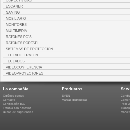
CONECTIVIDAD
ESCANER
GAMING
MOBILIARIO
MONITORES
MULTIMEDIA
RATONES PC´S
RATONES PORTATIL
SISTEMAS DE PROTECCION
TECLADO + RATON
TECLADOS
VIDEOCONFERENCIA
VIDEOPROYECTORES
La compañía
Productos
Serv
Quiénes somos
EVEN
Condic
Contacto
Marcas distribuidas
Comerc
Certificación ISO
Post-v
Trabaja con nosotros
Transp
Buzón de sugerencias
Market