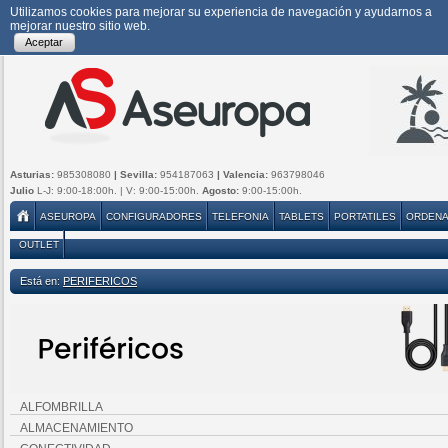
Utilizamos cookies para mejorar su experiencia de navegación y ayudarnos a
mejorar nuestro sitio web.
Aceptar
Asturias:
985308080
| Sevilla:
954187063
| Valencia:
963798046
Julio
L-J: 9:00-18:00h. | V: 9:00-15:00h.
Agosto:
9:00-15:00h.
ASEUROPA
CONFIGURADORES
TELEFONIA
TABLETS
PORTATILES
ORDEN
OUTLET
Está en:
PERIFERICOS
ALFOMBRILLA
ALMACENAMIENTO