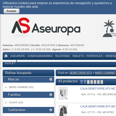
Utilizamos cookies para mejorar su experiencia de navegación y ayudarnos a
mejorar nuestro sitio web.
Aceptar
Asturias:
985308080
| Sevilla:
954187063
| Valencia:
963798046
Julio
L-J: 9:00-18:00h. | V: 9:00-15:00h.
Agosto:
9:00-15:00h.
ASEUROPA
CONFIGURADORES
TELEFONIA
TABLETS
PORTATILES
ORDEN
OUTLET
Refinar búsqueda
Está en:
SEMITORRE ATX
»
MARS GAMING
Marcas
43 productos
«
1
2
3
4
5
»
MARS GAMING (43)
CAJA SEMITORRE ATX M
Familias
Ref. 47774 - PN: MCVPRO
CAJAS (43)
CAJA SEMITORRE ATX M
Subfamilias
Ref. 47773 - PN: MCVPRO