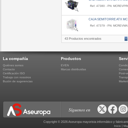
Ref. 47380 - PN: MCREVP
CAJA SEMITORRE ATX M
Ref. 47379 - PN: MCREVM
43 Productos encontrados
«
La compañía
Productos
Serv
Quiénes somos
EVEN
Condic
Contacto
Marcas distribuidas
Comerc
Certificación ISO
Post-v
Trabaja con nosotros
Transp
Buzón de sugerencias
Market
Síguenos en
Copyright © 2026 Aseuropa mayorista informático y fabric
|
Inicio
Ma