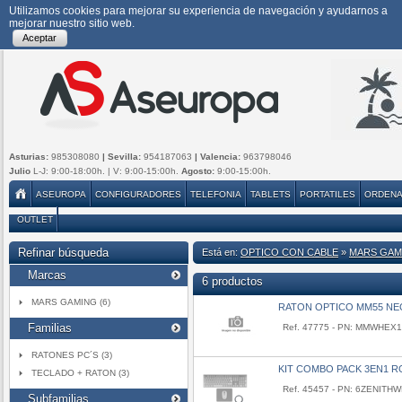
Utilizamos cookies para mejorar su experiencia de navegación y ayudarnos a
mejorar nuestro sitio web.
Aceptar
Asturias:
985308080
| Sevilla:
954187063
| Valencia:
963798046
Julio
L-J: 9:00-18:00h. | V: 9:00-15:00h.
Agosto:
9:00-15:00h.
ASEUROPA
CONFIGURADORES
TELEFONIA
TABLETS
PORTATILES
ORDEN
OUTLET
Refinar búsqueda
Está en:
OPTICO CON CABLE
»
MARS GAM
Marcas
6 productos
MARS GAMING (6)
RATON OPTICO MM55 N
Familias
Ref. 47775 - PN: MMWHEX
RATONES PC´S (3)
KIT COMBO PACK 3EN1 R
TECLADO + RATON (3)
Ref. 45457 - PN: 6ZENITH
Subfamilias