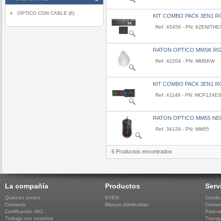
OPTICO CON CABLE (6)
KIT COMBO PACK 3EN1 
Ref. 45456 - PN: 6ZENITHE
RATON OPTICO MMSK RG
Ref. 42204 - PN: MMSKW
KIT COMBO PACK 3EN1 
Ref. 41148 - PN: MCP124E
RATON OPTICO MM55 N
Ref. 34129 - PN: MM55
6 Productos encontrados
La compañía
Productos
Serv
Quiénes somos
EVEN
Condic
Contacto
Marcas distribuidas
Comerc
Certificación ISO
Post-v
Trabaja con nosotros
Transp