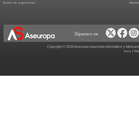
Buzón de sugerencias
Market
Síguenos en
Copyright © 2026 Aseuropa mayorista informático y fabric
|
Inicio
Ma