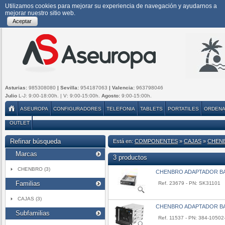
Utilizamos cookies para mejorar su experiencia de navegación y ayudarnos a
mejorar nuestro sitio web.
Aceptar
Asturias:
985308080
| Sevilla:
954187063
| Valencia:
963798046
Julio
L-J: 9:00-18:00h. | V: 9:00-15:00h.
Agosto:
9:00-15:00h.
ASEUROPA
CONFIGURADORES
TELEFONIA
TABLETS
PORTATILES
ORDEN
OUTLET
Refinar búsqueda
Está en:
COMPONENTES
»
CAJAS
»
CHEN
Marcas
3 productos
CHENBRO (3)
CHENBRO ADAPTADOR BA
Familias
Ref. 23679 - PN: SK31101
CAJAS (3)
CHENBRO ADAPTADOR BA
Subfamilias
Ref. 11537 - PN: 384-1050