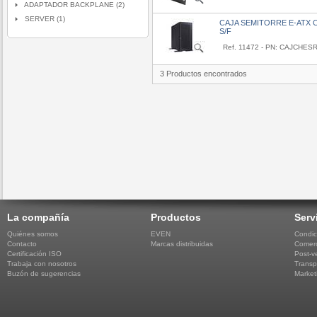
ADAPTADOR BACKPLANE (2)
SERVER (1)
CAJA SEMITORRE E-ATX 
S/F
Ref. 11472 - PN: CAJCHES
3 Productos encontrados
La compañía
Productos
Serv
Quiénes somos
EVEN
Condic
Contacto
Marcas distribuidas
Comerc
Certificación ISO
Post-v
Trabaja con nosotros
Transp
Buzón de sugerencias
Market