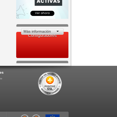
Más información
Configuradores
es
te