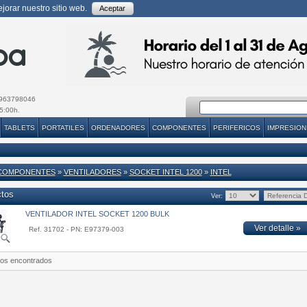
orar nuestro sitio web.
Aceptar
963798046
5:00h.
TABLETS
PORTATILES
ORDENADORES
COMPONENTES
PERIFERICOS
IMPRESION
COMPONENTES
»
VENTILADORES
»
SOCKET INTEL 1200
»
INTEL
ctos
Ver:
VENTILADOR INTEL SOCKET 1200 BULK
Ver detalle »
Ref. 31702 - PN: E97379-003
tos encontrados