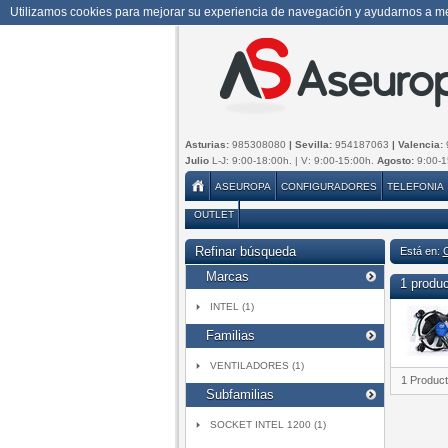
Utilizamos cookies para mejorar su experiencia de navegación y ayudarnos a mej
Asturias:
985308080
| Sevilla:
954187063
| Valencia:
Julio
L-J: 9:00-18:00h. | V: 9:00-15:00h.
Agosto:
9:00-1
ASEUROPA
CONFIGURADORES
TELEFONIA
OUTLET
Refinar búsqueda
Está en:
Marcas
1 produ
INTEL (1)
Familias
VENTILADORES (1)
1 Produc
Subfamilias
SOCKET INTEL 1200 (1)