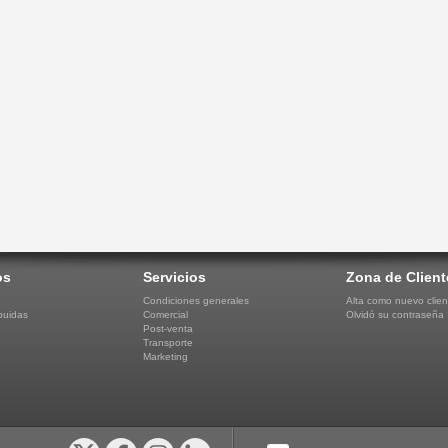
os
Servicios
Zona de Client
Condiciones generales
Alta como nuevo clien
buidas
Comercial
Olvidó su contraseña
Post-venta
Transporte
Marketing