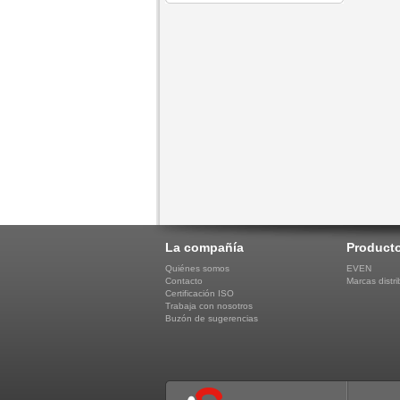
La compañía
Product
Quiénes somos
EVEN
Contacto
Marcas distri
Certificación ISO
Trabaja con nosotros
Buzón de sugerencias