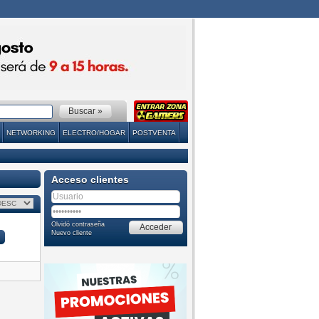
NETWORKING
ELECTRO/HOGAR
POSTVENTA
Acceso clientes
Olvidó contraseña
Nuevo cliente