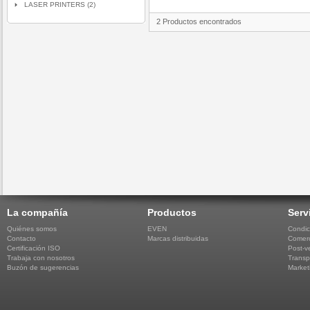
LASER PRINTERS (2)
2 Productos encontrados
La compañía
Productos
Serv
Quiénes somos
EVEN
Condic
Contacto
Marcas distribuidas
Comerc
Certificación ISO
Post-v
Trabaja con nosotros
Transp
Buzón de sugerencias
Market