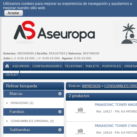
Utilizamos cookies para mejorar su experiencia de navegación y ayudarnos a
mejorar nuestro sitio web.
Aceptar
Asturias:
985308080
| Sevilla:
954187063
| Valencia:
963798046
Julio
L-J: 9:00-18:00h. | V: 9:00-15:00h.
Agosto:
9:00-15:00h.
ASEUROPA
CONFIGURADORES
TELEFONIA
TABLETS
PORTATILES
ORDEN
OUTLET
Refinar búsqueda
Está en:
IMPRESION
»
CONSUMIBLES ORI
Marcas
2 productos
PANASONIC (2)
PANASONIC TONER MAGEN
Familias
Ref. 10617 - PN: KX-FATM5
CONSUMIBLES ORIGINAL (2)
PANASONIC TONER CYAN 
Subfamilias
Ref. 10616 - PN: KX-FATC5