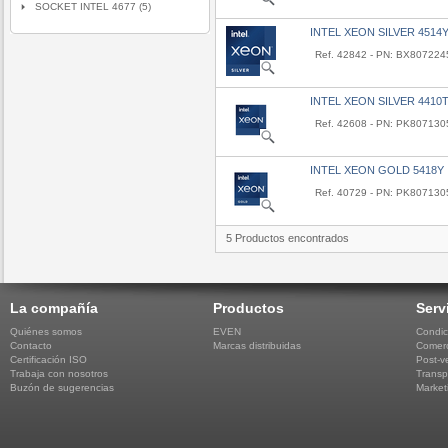
SOCKET INTEL 4677 (5)
INTEL XEON SILVER 4514
Ref. 42842 - PN: BX80722
INTEL XEON SILVER 4410
Ref. 42608 - PN: PK80713
INTEL XEON GOLD 5418Y
Ref. 40729 - PN: PK80713
5 Productos encontrados
La compañía
Productos
Serv
Quiénes somos
EVEN
Condic
Contacto
Marcas distribuidas
Comerc
Certificación ISO
Post-v
Trabaja con nosotros
Transp
Buzón de sugerencias
Market