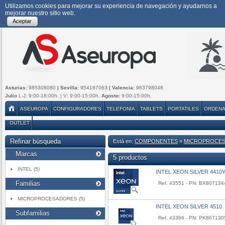
Utilizamos cookies para mejorar su experiencia de navegación y ayudarnos a
mejorar nuestro sitio web.
Aceptar
Asturias:
985308080
| Sevilla:
954187063
| Valencia:
963798046
Julio
L-J: 9:00-18:00h. | V: 9:00-15:00h.
Agosto:
9:00-15:00h.
ASEUROPA
CONFIGURADORES
TELEFONIA
TABLETS
PORTATILES
ORDEN
OUTLET
Refinar búsqueda
Está en:
COMPONENTES
»
MICROPROCE
Marcas
5 productos
INTEL (5)
INTEL XEON SILVER 4410
Familias
Ref. 43551 - PN: BX80713
MICROPROCESADORES (5)
INTEL XEON SILVER 4510
Subfamilias
Ref. 43366 - PN: PK80713