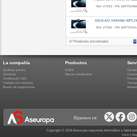
Ref. 47583 - PN: 90PT03W
ASUS AIO V440VAK-WPC2
Ref. 47582 - PN: 90PT03X
47 Productos encontrados
«
La compañía
Productos
Serv
Quiénes somos
EVEN
Condic
Contacto
Marcas distribuidas
Comerc
Certificación ISO
Post-v
Trabaja con nosotros
Transp
Buzón de sugerencias
Market
Síguenos en
Copyright © 2026 Aseuropa mayorista informático y fabric
|
Inicio
Ma