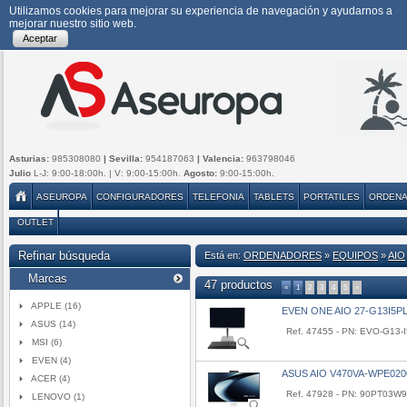
Utilizamos cookies para mejorar su experiencia de navegación y ayudarnos a
mejorar nuestro sitio web.
Aceptar
Asturias:
985308080
| Sevilla:
954187063
| Valencia:
963798046
Julio
L-J: 9:00-18:00h. | V: 9:00-15:00h.
Agosto:
9:00-15:00h.
ASEUROPA
CONFIGURADORES
TELEFONIA
TABLETS
PORTATILES
ORDEN
OUTLET
Refinar búsqueda
Está en:
ORDENADORES
»
EQUIPOS
»
AIO
Marcas
47 productos
«
1
2
3
4
5
»
APPLE (16)
EVEN ONE AIO 27-G13I5PL
ASUS (14)
Ref. 47455 - PN: EVO-G13-
MSI (6)
EVEN (4)
ASUS AIO V470VA-WPE020
ACER (4)
Ref. 47928 - PN: 90PT03W
LENOVO (1)