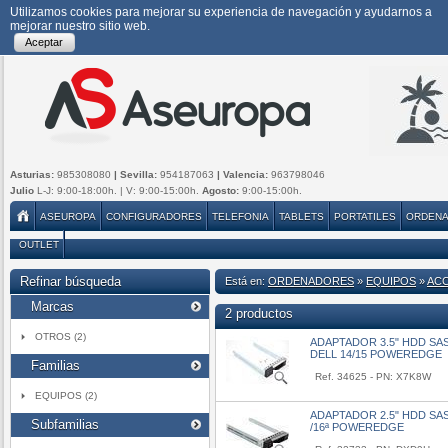
Utilizamos cookies para mejorar su experiencia de navegación y ayudarnos a
mejorar nuestro sitio web.
Aceptar
Asturias:
985308080
| Sevilla:
954187063
| Valencia:
963798046
Julio
L-J: 9:00-18:00h. | V: 9:00-15:00h.
Agosto:
9:00-15:00h.
ASEUROPA
CONFIGURADORES
TELEFONIA
TABLETS
PORTATILES
ORDEN
OUTLET
Refinar búsqueda
Está en:
ORDENADORES
»
EQUIPOS
»
AC
Marcas
2 productos
OTROS (2)
ADAPTADOR 3.5" HDD SAS/
DELL 14/15 POWEREDGE
Familias
Ref. 34625 - PN: X7K8W
EQUIPOS (2)
ADAPTADOR 2.5" HDD SAS/
Subfamilias
/16ª POWEREDGE