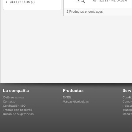
Ref. 32733 - PN: DXD9H
ACCESORIOS (2)
2 Productos encontrados
La compañía
Productos
Serv
Quiénes somos
EVEN
Condic
Contacto
Marcas distribuidas
Comerc
Certificación ISO
Post-v
Trabaja con nosotros
Transp
Buzón de sugerencias
Market