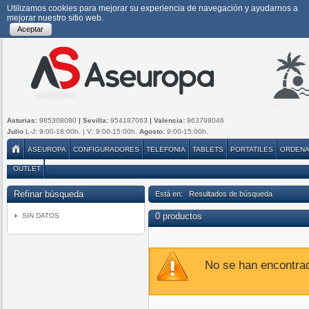
Utilizamos cookies para mejorar su experiencia de navegación y ayudarnos a
mejorar nuestro sitio web.
Aceptar
Asturias:
985308080
| Sevilla:
954187063
| Valencia:
963798046
Julio
L-J: 9:00-18:00h. | V: 9:00-15:00h.
Agosto:
9:00-15:00h.
ASEUROPA
CONFIGURADORES
TELEFONIA
TABLETS
PORTATILES
ORDEN
OUTLET
Refinar búsqueda
Está en: Resultados de búsqueda
0 productos
SIN DATOS
No se han encontra