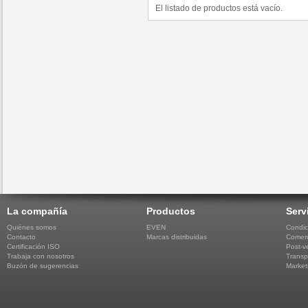
El listado de productos está vacío.
La compañía
Productos
Serv
Quiénes somos
EVEN
Condic
Contacto
Marcas distribuidas
Comerc
Certificación ISO
Post-v
Trabaja con nosotros
Transp
Buzón de sugerencias
Market