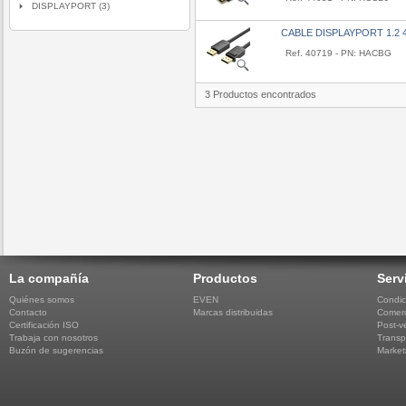
DISPLAYPORT (3)
CABLE DISPLAYPORT 1.2 
Ref. 40719 - PN: HACBG
3 Productos encontrados
La compañía
Productos
Serv
Quiénes somos
EVEN
Condic
Contacto
Marcas distribuidas
Comerc
Certificación ISO
Post-v
Trabaja con nosotros
Transp
Buzón de sugerencias
Market