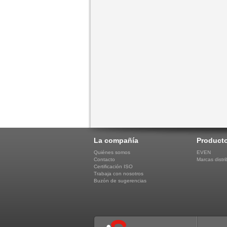
La compañía
Product
Quiénes somos
EVEN
Contacto
Marcas distri
Certificación ISO
Trabaja con nosotros
Buzón de sugerencias