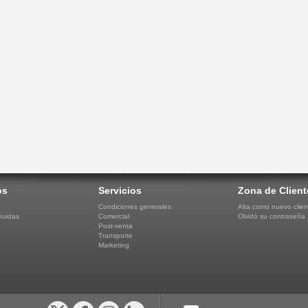
os
Servicios
Zona de Client
Condiciones generales
Alta como nuevo clien
buidas
Comercial
Olvidó su contraseña
Post-venta
Transporte
Marketing