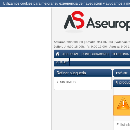
Utilizamos cookies para mejorar su experiencia de navegación y ayudarnos a mej
Asturias:
985308080
| Sevilla:
954187063
| Valencia:
Julio
L-J: 9:00-18:00h. | V: 9:00-15:00h.
Agosto:
9:00-1
ASEUROPA
CONFIGURADORES
TELEFONIA
OUTLET
Refinar búsqueda
Está en:
0 produ
SIN DATOS
El lista