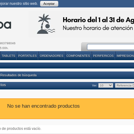
orar nuestro sitio web.
Aceptar
963798046
5:00h.
TABLETS
PORTATILES
ORDENADORES
COMPONENTES
PERIFERICOS
IMPRESION
 Resultados de búsqueda
ctos
Ver:
No se han encontrado productos
do de productos está vacío.