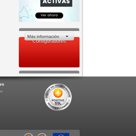
Más información
Configuradores
es
te