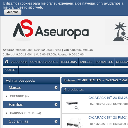
Utilizamos cookies para mejorar su experiencia de navegación y ayudarnos a
mejorar nuestro sitio web.
Aceptar
Asturias:
985308080
| Sevilla:
954187063
| Valencia:
963798046
Julio
L-J: 9:00-18:00h. | V: 9:00-15:00h.
Agosto:
9:00-15:00h.
ASEUROPA
CONFIGURADORES
TELEFONIA
TABLETS
PORTATILES
ORDEN
OUTLET
Refinar búsqueda
Está en:
COMPONENTES
»
CABINAS Y RA
Marcas
4 productos
CHENBRO (4)
CAJA RACK 19´´ 2U RM-
Familias
Ref. 39924 - PN: RM23808
CABINAS Y RACKS (4)
CAJA RACK 19´´ 2U RM-2
Subfamilias
Ref. 32935 - PN: RM24100-