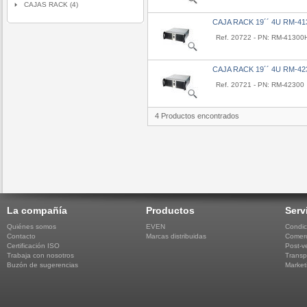
CAJAS RACK (4)
CAJA RACK 19´´ 4U RM-4
Ref. 20722 - PN: RM-41300
CAJA RACK 19´´ 4U RM-4
Ref. 20721 - PN: RM-42300
4 Productos encontrados
La compañía
Productos
Serv
Quiénes somos
EVEN
Condic
Contacto
Marcas distribuidas
Comerc
Certificación ISO
Post-v
Trabaja con nosotros
Transp
Buzón de sugerencias
Market