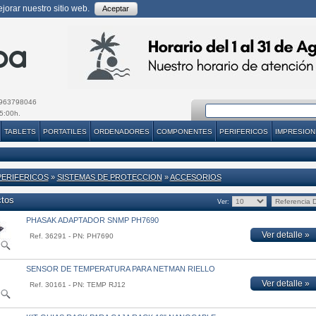
orar nuestro sitio web.
Aceptar
963798046
5:00h.
TABLETS
PORTATILES
ORDENADORES
COMPONENTES
PERIFERICOS
IMPRESION
PERIFERICOS
»
SISTEMAS DE PROTECCION
»
ACCESORIOS
ctos
Ver:
PHASAK ADAPTADOR SNMP PH7690
Ver detalle »
Ref. 36291 - PN: PH7690
SENSOR DE TEMPERATURA PARA NETMAN RIELLO
Ver detalle »
Ref. 30161 - PN: TEMP RJ12