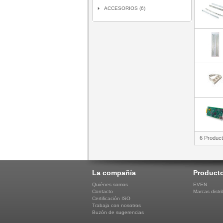
ACCESORIOS (6)
6 Produc
La compañía
Product
Quiénes somos
EVEN
Contacto
Marcas distri
Certificación ISO
Trabaja con nosotros
Buzón de sugerencias