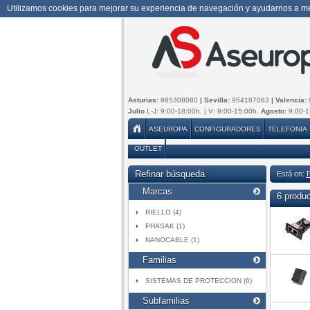
Utilizamos cookies para mejorar su experiencia de navegación y ayudarnos a mej
Asturias:
985308080
| Sevilla:
954187063
| Valencia:
Julio
L-J: 9:00-18:00h. | V: 9:00-15:00h.
Agosto:
9:00-1
ASEUROPA
CONFIGURADORES
TELEFONIA
OUTLET
Refinar búsqueda
Está en:
Marcas
6 produ
RIELLO (4)
PHASAK (1)
NANOCABLE (1)
Familias
SISTEMAS DE PROTECCION (6)
Subfamilias