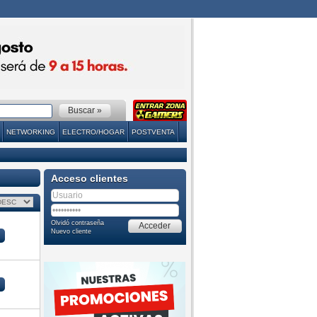
NETWORKING
ELECTRO/HOGAR
POSTVENTA
Acceso clientes
Olvidó contraseña
Nuevo cliente