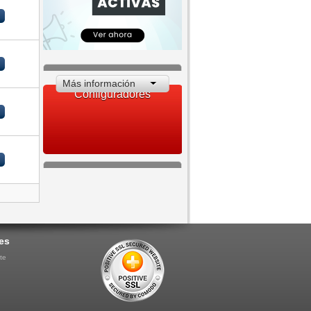
Más información
Configuradores
es
te