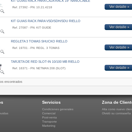
KIT GUIAS RACK PARA CAJA RACK 19" NANOCABLE
Ver detalle »
Ref. 27392 - PN: 10.21.4218
KIT GUIAS RACK PARA VSD/SDH/SDU RIELLO
Ver detalle »
Ref. 27087 - PN: KIT GUIDE
REGLETA 3 TOMAS SHUCKO RIELLO
Ver detalle »
Ref. 19701 - PN: REGL. 3 TOMAS
TARJETA DE RED SLOT-IN 10/100 MB RIELLO
Ver detalle »
Ref. 16371 - PN: NETMAN 208 (SLOT)
tos encontrados
os
Servicios
Zona de Client
Condiciones generales
Alta como nuevo clien
buidas
Comercial
Olvidó su contraseña
Post-venta
Transporte
Marketing