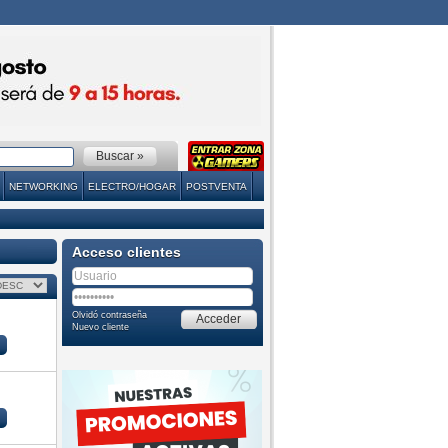
NETWORKING
ELECTRO/HOGAR
POSTVENTA
Acceso clientes
Olvidó contraseña
Nuevo cliente