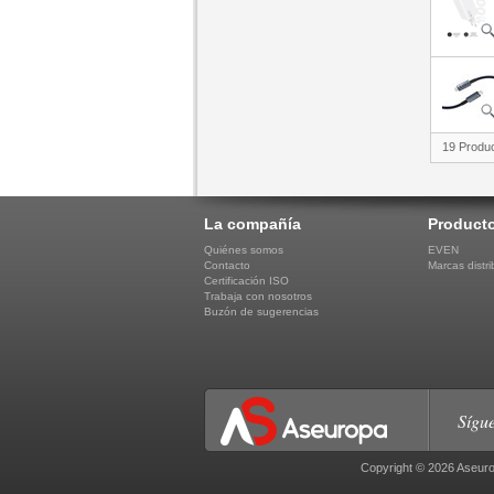
19 Produ
La compañía
Product
Quiénes somos
EVEN
Contacto
Marcas distri
Certificación ISO
Trabaja con nosotros
Buzón de sugerencias
Sígue
Copyright © 2026 Aseuro