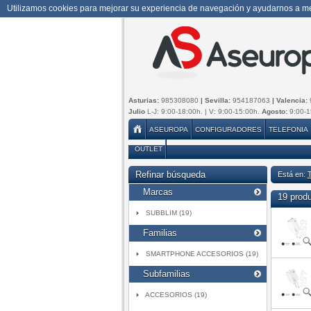
Utilizamos cookies para mejorar su experiencia de navegación y ayudarnos a mej
Asturias:
985308080
| Sevilla:
954187063
| Valencia:
Julio
L-J: 9:00-18:00h. | V: 9:00-15:00h.
Agosto:
9:00-1
ASEUROPA
CONFIGURADORES
TELEFONIA
OUTLET
Refinar búsqueda
Está en:
Marcas
19 prod
SUBBLIM (19)
Familias
SMARTPHONE ACCESORIOS (19)
Subfamilias
ACCESORIOS (19)