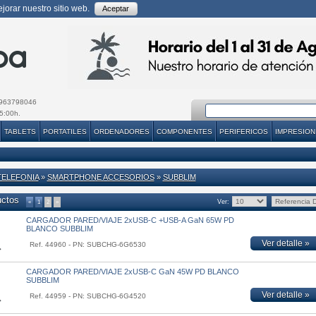
orar nuestro sitio web.
Aceptar
963798046
5:00h.
TABLETS
PORTATILES
ORDENADORES
COMPONENTES
PERIFERICOS
IMPRESION
TELEFONIA
»
SMARTPHONE ACCESORIOS
»
SUBBLIM
uctos
Ver:
«
1
2
»
CARGADOR PARED/VIAJE 2xUSB-C +USB-A GaN 65W PD
BLANCO SUBBLIM
Ver detalle »
Ref. 44960 - PN: SUBCHG-6G6530
CARGADOR PARED/VIAJE 2xUSB-C GaN 45W PD BLANCO
SUBBLIM
Ver detalle »
Ref. 44959 - PN: SUBCHG-6G4520