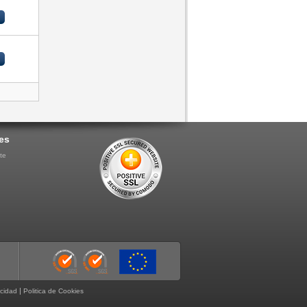
es
te
|
acidad
Politica de Cookies