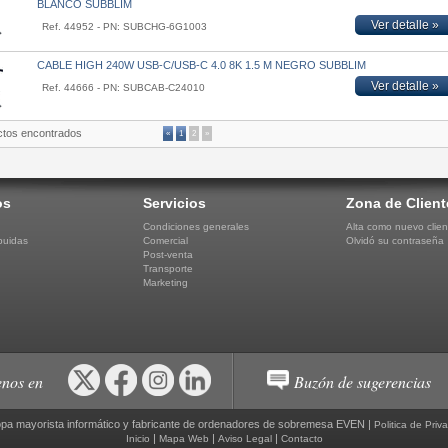
BLANCO SUBBLIM
Ver detalle »
Ref. 44952 - PN: SUBCHG-6G1003
CABLE HIGH 240W USB-C/USB-C 4.0 8K 1.5 M NEGRO SUBBLIM
Ver detalle »
Ref. 44666 - PN: SUBCAB-C24010
ctos encontrados
«
1
2
»
os
Servicios
Zona de Client
Condiciones generales
Alta como nuevo clien
buidas
Comercial
Olvidó su contraseña
Post-venta
Transporte
Marketing
nos en
Buzón de sugerencias
pa mayorista informático y fabricante de ordenadores de sobremesa EVEN |
Politica de Priv
|
|
|
Inicio
Mapa Web
Aviso Legal
Contacto