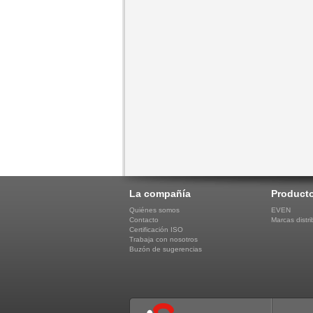
La compañía
Product
Quiénes somos
EVEN
Contacto
Marcas distri
Certificación ISO
Trabaja con nosotros
Buzón de sugerencias