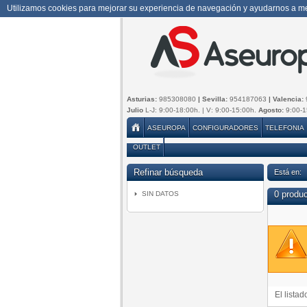
Utilizamos cookies para mejorar su experiencia de navegación y ayudarnos a mej
Asturias:
985308080
| Sevilla:
954187063
| Valencia:
Julio
L-J: 9:00-18:00h. | V: 9:00-15:00h.
Agosto:
9:00-1
ASEUROPA
CONFIGURADORES
TELEFONIA
OUTLET
Refinar búsqueda
Está en:
0 produ
SIN DATOS
El lista