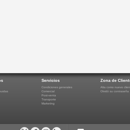
os
Servicios
Zona de Client
Condiciones generales
Alta como nuevo clien
buidas
Comercial
Olvidó su contraseña
Post-venta
Transporte
Marketing