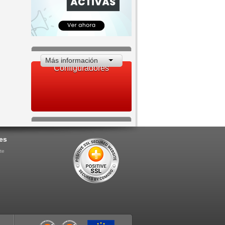
Más información
Configuradores
es
te