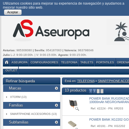
Utilizamos cookies para mejorar su experiencia de navegación y ayudarnos a
mejorar nuestro sitio web.
Aceptar
Asturias:
985308080
| Sevilla:
954187063
| Valencia:
963798046
Julio
L-J: 9:00-18:00h. | V: 9:00-15:00h.
Agosto:
9:00-15:00h.
ASEUROPA
CONFIGURADORES
TELEFONIA
TABLETS
PORTATILES
ORDEN
OUTLET
Refinar búsqueda
Está en:
TELEFONIA
»
SMARTPHONE ACC
Marcas
13 productos
«
1
2
»
XTORM (13)
POWER BANK RUGERIZAD
10000mAh NEGRO/NARAN
Familias
Ref. 42224 - PN: XR203
SMARTPHONE ACCESORIOS (13)
POWER BANK XG2202 GO2
Subfamilias
Ref. 40191 - PN: XG2202