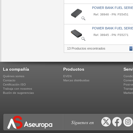
POWER BANK FUEL SERIE
Ref. 38946 - PN: FS5451
POWER BANK FUEL SERIE
Ref. 38945 - PN: FS5271
13 Productos encontrados
«
La compañía
Productos
Serv
Quiénes somos
EVEN
Condic
Contacto
Marcas distribuidas
Comerc
Certificación ISO
Post-v
Trabaja con nosotros
Transp
Buzón de sugerencias
Market
Síguenos en