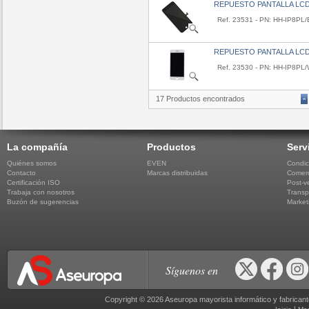
REPUESTO PANTALLA LCD
Ref. 23531 - PN: HH-IP8PL/
REPUESTO PANTALLA LCD
Ref. 23530 - PN: HH-IP8PL
17 Productos encontrados
«
La compañía
Productos
Serv
Quiénes somos
EVEN
Condic
Contacto
Marcas distribuidas
Comerc
Certificación ISO
Post-v
Trabaja con nosotros
Transp
Buzón de sugerencias
Market
Síguenos en
Copyright © 2026 Aseuropa mayorista informático y fabric