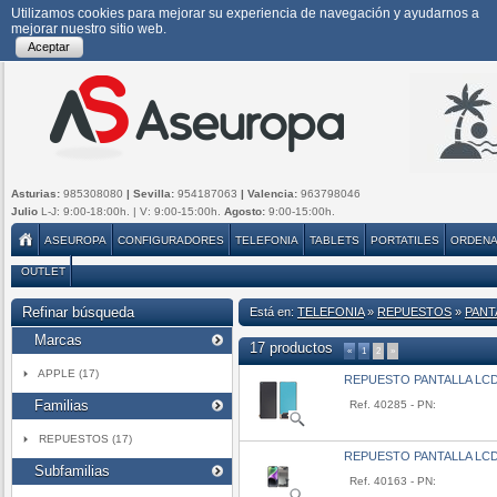
Utilizamos cookies para mejorar su experiencia de navegación y ayudarnos a
mejorar nuestro sitio web.
Aceptar
Asturias:
985308080
| Sevilla:
954187063
| Valencia:
963798046
Julio
L-J: 9:00-18:00h. | V: 9:00-15:00h.
Agosto:
9:00-15:00h.
ASEUROPA
CONFIGURADORES
TELEFONIA
TABLETS
PORTATILES
ORDEN
OUTLET
Refinar búsqueda
Está en:
TELEFONIA
»
REPUESTOS
»
PANT
Marcas
17 productos
«
1
2
»
APPLE (17)
REPUESTO PANTALLA LC
Familias
Ref. 40285 - PN:
REPUESTOS (17)
REPUESTO PANTALLA LCD
Subfamilias
Ref. 40163 - PN: