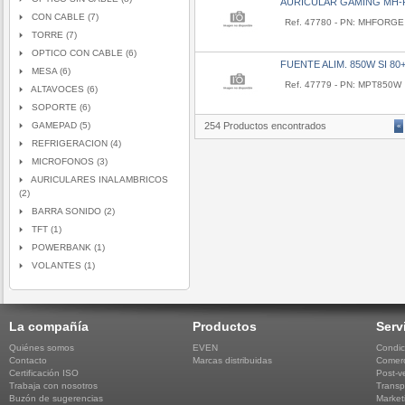
AURICULAR GAMING MH
CON CABLE (7)
Ref. 47780 - PN: MHFORGE
TORRE (7)
OPTICO CON CABLE (6)
FUENTE ALIM. 850W SI 8
MESA (6)
Ref. 47779 - PN: MPT850W
ALTAVOCES (6)
SOPORTE (6)
GAMEPAD (5)
254 Productos encontrados
«
REFRIGERACION (4)
MICROFONOS (3)
AURICULARES INALAMBRICOS
(2)
BARRA SONIDO (2)
TFT (1)
POWERBANK (1)
VOLANTES (1)
La compañía
Productos
Serv
Quiénes somos
EVEN
Condic
Contacto
Marcas distribuidas
Comerc
Certificación ISO
Post-v
Trabaja con nosotros
Transp
Buzón de sugerencias
Market