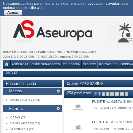
Utilizamos cookies para mejorar su experiencia de navegación y ayudarnos a
mejorar nuestro sitio web.
Aceptar
Asturias:
985308080
| Sevilla:
954187063
| Valencia:
963798046
Julio
L-J: 9:00-18:00h. | V: 9:00-15:00h.
Agosto:
9:00-15:00h.
ASEUROPA
CONFIGURADORES
TELEFONIA
TABLETS
PORTATILES
ORDEN
OUTLET
Refinar búsqueda
Está en:
MARS GAMING
Marcas
254 productos
«
1
2
3
…
25
26
»
MARS GAMING (254)
FUENTE ALIM.850W SI 8
Familias
Ref. 47900 - PN: MPB850P
CAJAS (72)
FUENTE ALIM.750W SI 80
VENTILADORES (62)
Ref. 47899 - PN: MPB750P
MULTIMEDIA (29)