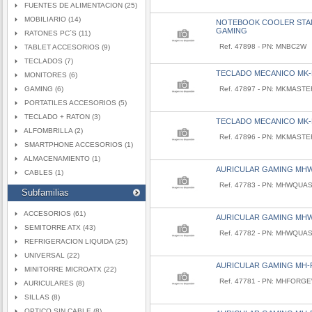
FUENTES DE ALIMENTACION (25)
MOBILIARIO (14)
NOTEBOOK COOLER STA
GAMING
RATONES PC´S (11)
Ref. 47898 - PN: MNBC2W
TABLET ACCESORIOS (9)
TECLADOS (7)
TECLADO MECANICO MK
MONITORES (6)
GAMING (6)
Ref. 47897 - PN: MKMAST
PORTATILES ACCESORIOS (5)
TECLADO + RATON (3)
TECLADO MECANICO MK
ALFOMBRILLA (2)
Ref. 47896 - PN: MKMAST
SMARTPHONE ACCESORIOS (1)
ALMACENAMIENTO (1)
AURICULAR GAMING MH
CABLES (1)
Ref. 47783 - PN: MHWQU
Subfamilias
ACCESORIOS (61)
AURICULAR GAMING MH
SEMITORRE ATX (43)
Ref. 47782 - PN: MHWQUA
REFRIGERACION LIQUIDA (25)
UNIVERSAL (22)
AURICULAR GAMING MH
MINITORRE MICROATX (22)
Ref. 47781 - PN: MHFORG
AURICULARES (8)
SILLAS (8)
OPTICO SIN CABLE (8)