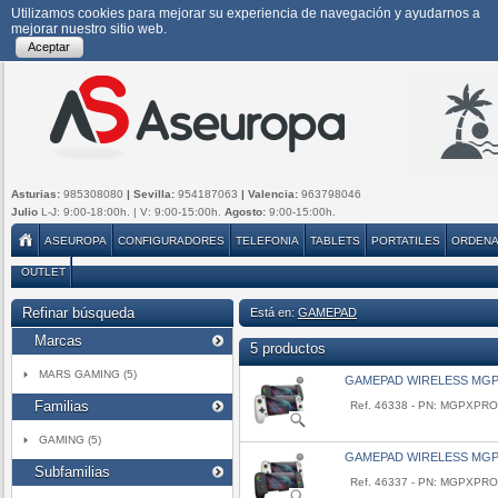
Utilizamos cookies para mejorar su experiencia de navegación y ayudarnos a
mejorar nuestro sitio web.
Aceptar
Asturias:
985308080
| Sevilla:
954187063
| Valencia:
963798046
Julio
L-J: 9:00-18:00h. | V: 9:00-15:00h.
Agosto:
9:00-15:00h.
ASEUROPA
CONFIGURADORES
TELEFONIA
TABLETS
PORTATILES
ORDEN
OUTLET
Refinar búsqueda
Está en:
GAMEPAD
Marcas
5 productos
MARS GAMING (5)
GAMEPAD WIRELESS MG
Familias
Ref. 46338 - PN: MGPXPR
GAMING (5)
GAMEPAD WIRELESS MG
Subfamilias
Ref. 46337 - PN: MGPXPRO