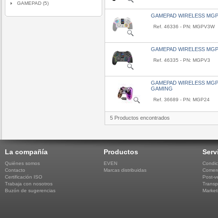
GAMEPAD (5)
GAMEPAD WIRELESS MGP
Ref. 46336 - PN: MGPV3W
GAMEPAD WIRELESS MGP
Ref. 46335 - PN: MGPV3
GAMEPAD WIRELESS MGP
GAMING
Ref. 36689 - PN: MGP24
5 Productos encontrados
La compañía
Productos
Serv
Quiénes somos
EVEN
Condic
Contacto
Marcas distribuidas
Comerc
Certificación ISO
Post-v
Trabaja con nosotros
Transp
Buzón de sugerencias
Market