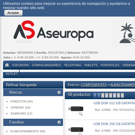
Utilizamos cookies para mejorar su experiencia de navegación y ayudarnos a
mejorar nuestro sitio web.
Aceptar
Asturias:
985308080
| Sevilla:
954187063
| Valencia:
963798046
Julio
L-J: 9:00-18:00h. | V: 9:00-15:00h.
Agosto:
9:00-15:00h.
ASEUROPA
CONFIGURADORES
TELEFONIA
TABLETS
PORTATILES
ORDEN
OUTLET
Refinar búsqueda
Está en:
COMPONENTES
»
ALMACENAMIE
Marcas
58 productos
«
1
2
3
4
5
6
»
KINGSTON (26)
USB DISK 512 GB DATATR
SANDISK (19)
Ref. 47889 - PN: DTXG2/5
SAMSUNG (13)
Familias
USB DISK 256 GB DATATR
Ref. 47888 - PN: DTXG2/2
ALMACENAMIENTO (58)