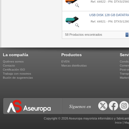
Ref. 44622 - PN: DTXS/25
USB DISK 128 GB DATATR
Ref. 44621 - PN: DTXS/12
58 Productos encontrados
«
La compañía
Productos
Serv
Quiénes somos
EVEN
Condic
Contacto
Marcas distribuidas
Comerc
Certificación ISO
Post-v
Trabaja con nosotros
Transp
Buzón de sugerencias
Market
Síguenos en
Copyright © 2026 Aseuropa mayorista informático y fabric
|
Inicio
Ma